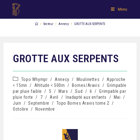
Menu
>
Secteur
>
Annecy
>
GROTTE AUX SERPENTS
GROTTE AUX SERPENTS
Topo Whympr
/
Annecy
/
Moulinettes
/
Approche
< 15mn
/
Altitude < 500m
/
Bornes/Aravis
/
Grimpable
par pluie faible
/
5
/
Mars
/
Sud
/
6
/
Grimpable par
pluie forte
/
7
/
Avril
/
Inadapté aux enfants
/
Mai
/
Juin
/
Septembre
/
Topo Bornes Aravis tome 2
/
Octobre
/
Novembre