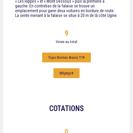
« Les Rippes » et « Mont Dessous » puis la première à
gauche. En contrebas de la falaise se trouve un
emplacement pour garer deux voitures en bordure de route.
La sente menant à la falaise se situe à 20 m de là côté Ugine.
9
Voies au total
Topo Bornes Aravis T1
Whympr
COTATIONS
0