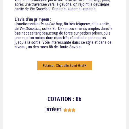
après une traversée vers la gauche, on rejoint la deuxième
partie de
Via Grassiani
. Superbe, superbe, superbe.
L’avis d’un grimpeur :
Jonction entre
Un snif de trop
, 8a très teigneux, et la sortie
de
Via Grassiani
, cotée 8c. Des mouvements amples dans le
bas nécessitant beaucoup de force sur petites prises, puis
une section moins dure mais très résistante sans repos
jusqu’à la sortie. Voie intéressante dans ce style et dans ce
niveau ; un des rares 8b de Haute-Savoie.
Falaise : Chapelle Saint-Grat
COTATION : 8b
INTÉRET




