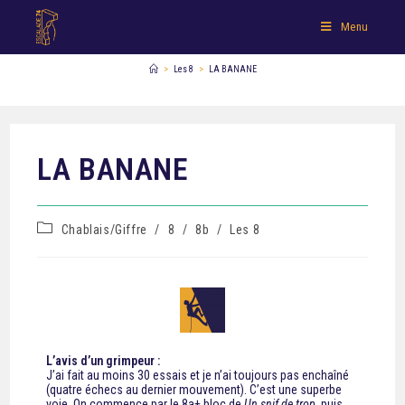
Menu
>
Les 8
>
LA BANANE
LA BANANE
Chablais/Giffre
/
8
/
8b
/
Les 8
L’avis d’un grimpeur :
J’ai fait au moins 30 essais et je n’ai toujours pas enchaîné
(quatre échecs au dernier mouvement). C’est une superbe
voie. On commence par le 8a+ bloc de
Un snif de trop
, puis,