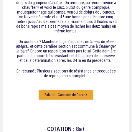
doigts du grimpeur d’à côté ! On remonte, ça recommence à
chauffer !! et voici le crux, plutôt du genre compliqué,
mousquetonnage qui pompe, verrou de doigts douloureux,
on traverse à droite et ouf ! une bonne prise. Encore cinq
mètres jusqu’au deuxième relais, vraiment pas difficiles avec
de bons repos mais pas moyen de lacher les deux mains en
même temps.
On continue ? Maintenant, ça s’appelle
Les larmes de pluie
intégral
, et cette dernière section est commune à
Challenger
intégral
. Encore un repos, bon mais pas total. Cette dernière
partie est encore très résistante et il faut bien de la réserve
et de la détermination après les 34 m en 8a précédents !
En résumé : Plusieurs sections de résistance entrecoupées
de repos jamais complets.
Falaise : Cascade de Doran
COTATION : 8a+