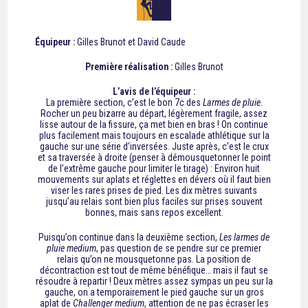
Équipeur :
Gilles Brunot et David Caude
Première réalisation :
Gilles Brunot
L’avis de l’équipeur :
La première section, c’est le bon 7c des
Larmes de pluie
.
Rocher un peu bizarre au départ, légèrement fragile, assez
lisse autour de la fissure, ça met bien en bras ! On continue
plus facilement mais toujours en escalade athlétique sur la
gauche sur une série d’inversées. Juste après, c’est le crux
et sa traversée à droite (penser à démousquetonner le point
de l’extrême gauche pour limiter le tirage) : Environ huit
mouvements sur aplats et réglettes en dévers où il faut bien
viser les rares prises de pied. Les dix mètres suivants
jusqu’au relais sont bien plus faciles sur prises souvent
bonnes, mais sans repos excellent.
Puisqu’on continue dans la deuxième section,
Les larmes de
pluie medium
, pas question de se pendre sur ce premier
relais qu’on ne mousquetonne pas. La position de
décontraction est tout de même bénéfique… mais il faut se
résoudre à repartir ! Deux mètres assez sympas un peu sur la
gauche, on a temporairement le pied gauche sur un gros
aplat de
Challenger medium
, attention de ne pas écraser les