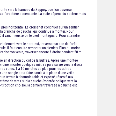
monte vers le hameau du Sappey, que l’on traverse.
piste forestière ascendante. La suite dépend du secteur mais
près horizontal. Le croiser et continuer sur un sentier
e la branche de gauche, qui continue à monter. Pour
ù il vaut mieux avoir le pied montagnard. Pour atteindre
ntalement vers le nord-est, traverser un pan de forêt,
ule, il faut ensuite remonter un pierrier). Plus ou moins
r Crache ton venin, traverser encore à droite pendant 20 m
che en direction du col de la Buffaz. Après une montée
me ruine, monter quelques mètres puis suivre vers la droite
res voies, 1 à 10 minutes de plus pour les autres.
 une sangle pour faire lunule à la place d’une veille
r un terrain à chamois raide et exposé, réservé aux
ystème de vires sur la gauche (montée oblique vers la
t l’option choisie, la dernière traversée à gauche est