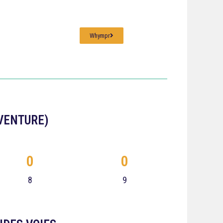
Whympr
AVENTURE)
0
0
8
9