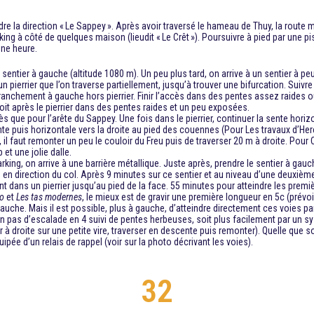
re la direction « Le Sappey ». Après avoir traversé le hameau de Thuy, la route 
king à côté de quelques maison (lieudit « Le Crêt »). Poursuivre à pied par une 
ne heure.
ntier à gauche (altitude 1080 m). Un peu plus tard, on arrive à un sentier à peu 
pierrier que l’on traverse partiellement, jusqu’à trouver une bifurcation. Suivr
 franchement à gauche hors pierrier. Finir l’accès dans des pentes assez raides o
roit après le pierrier dans des pentes raides et un peu exposées.
que pour l’arête du Sappey. Une fois dans le pierrier, continuer la sente horizo
nte puis horizontale vers la droite au pied des couennes (Pour Les travaux d’Herc
, il faut remonter un peu le couloir du Freu puis de traverser 20 m à droite. Pou
et une jolie dalle.
ing, on arrive à une barrière métallique. Juste après, prendre le sentier à gau
ite en direction du col. Après 9 minutes sur ce sentier et au niveau d’une deuxiè
 dans un pierrier jusqu’au pied de la face. 55 minutes pour atteindre les premiè
to
et
Les tas modernes
, le mieux est de gravir une première longueur en 5c (prévoir
auche. Mais il est possible, plus à gauche, d’atteindre directement ces voies pa
n pas d’escalade en 4 suivi de pentes herbeuses, soit plus facilement par un s
à droite sur une petite vire, traverser en descente puis remonter). Quelle que soi
ipée d’un relais de rappel (voir sur la photo décrivant les voies).
32