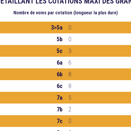
ÉTAILLANT LES COTATIONS MAXI DES GRA
Nombre de voies
par cotation (longueur la plus dure)
3>5a
0
5b
0
5c
3
6a
6
6b
8
6c
8
7a
5
7b
2
7c
0