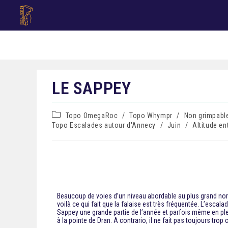
LE SAPPEY
Topo OmegaRoc
/
Topo Whympr
/
Non grimpable
Topo Escalades autour d'Annecy
/
Juin
/
Altitude e
Beaucoup de voies d’un niveau abordable au plus grand nomb
voilà ce qui fait que la falaise est très fréquentée. L’escal
Sappey une grande partie de l’année et parfois même en plein
à la pointe de Dran. A contrario, il ne fait pas toujours trop