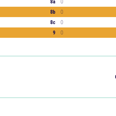
8a
0
8b
0
8c
0
9
0
