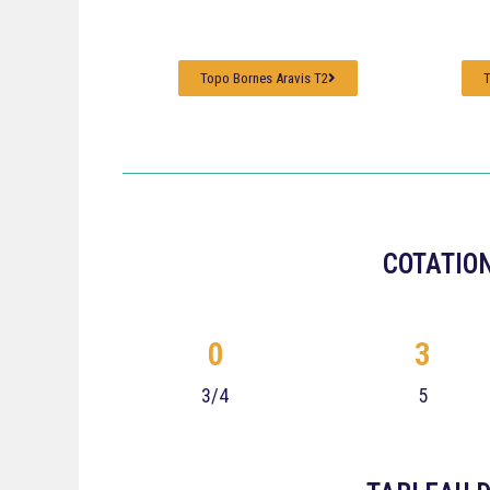
Topo Bornes Aravis T2
T
COTATION
0
3
3/4
5