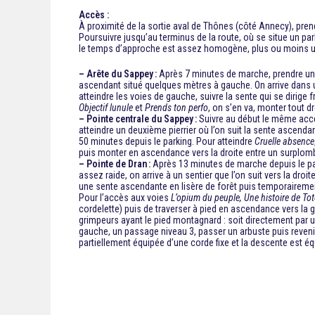
Accès :
À proximité de la sortie aval de Thônes (côté Annecy), prend
Poursuivre jusqu’au terminus de la route, où se situe un par
le temps d’approche est assez homogène, plus ou moins u
– Arête du Sappey :
Après 7 minutes de marche, prendre un se
ascendant situé quelques mètres à gauche. On arrive dans un 
atteindre les voies de gauche, suivre la sente qui se dirige
Objectif lunule
et
Prends ton perfo
, on s’en va, monter tout d
– Pointe centrale du Sappey :
Suivre au début le même accès 
atteindre un deuxième pierrier où l’on suit la sente ascenda
50 minutes depuis le parking. Pour atteindre
Cruelle absence
puis monter en ascendance vers la droite entre un surplomb 
– Pointe de Dran :
Après 13 minutes de marche depuis le park
assez raide, on arrive à un sentier que l’on suit vers la dro
une sente ascendante en lisère de forêt puis temporairement
Pour l’accès aux voies
L’opium du peuple, Une histoire de To
cordelette) puis de traverser à pied en ascendance vers la g
grimpeurs ayant le pied montagnard : soit directement par u
gauche, un passage niveau 3, passer un arbuste puis revenir 
partiellement équipée d’une corde fixe et la descente est équ