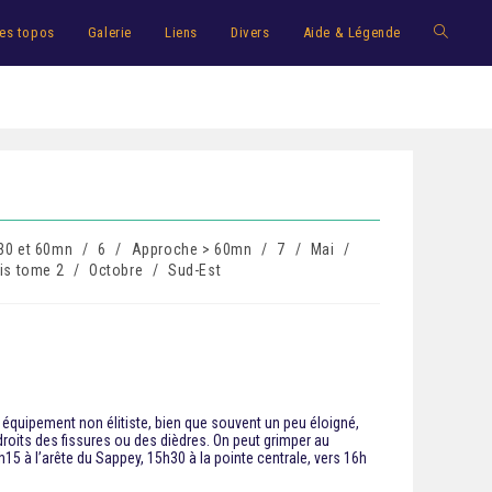
es topos
Galerie
Liens
Divers
Aide & Légende
30 et 60mn
/
6
/
Approche > 60mn
/
7
/
Mai
/
is tome 2
/
Octobre
/
Sud-Est
équipement non élitiste, bien que souvent un peu éloigné,
endroits des fissures ou des dièdres. On peut grimper au
h15 à l’arête du Sappey, 15h30 à la pointe centrale, vers 16h