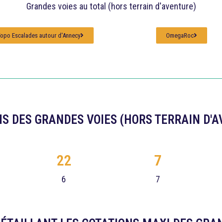
Grandes voies au total (hors terrain d'aventure)
opo Escalades autour d'Annecy
OmegaRoc
S DES GRANDES VOIES (HORS TERRAIN D'
22
7
6
7