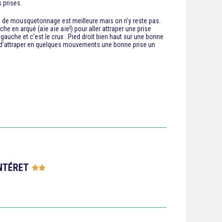
s prises.
ise de mousquetonnage est meilleure mais on n’y reste pas.
e en arqué (aïe aïe aïe!) pour aller attraper une prise
 gauche et c’est le crux : Pied droit bien haut sur une bonne
icile d’attraper en quelques mouvements une bonne prise un
NTÉRET




