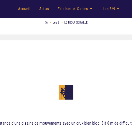
Accueil
Actus
Falaises et Cartes
Les 8/9
L
>
Les 8
>
LE TROU DE BALLE
stance d’une dizaine de mouvements avec un crux bien bloc. 5 à 6 m de difficult