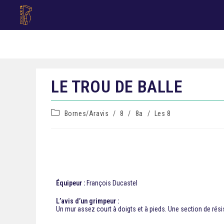
LE TROU DE BALLE
Bornes/Aravis
/
8
/
8a
/
Les 8
Équipeur :
François Ducastel
L’avis d’un grimpeur :
Un mur assez court à doigts et à pieds. Une section de rési