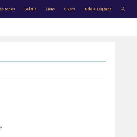
es topos
Galerie
Liens
Divers
Aide & Légende
é.