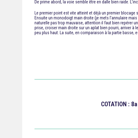
De prime abord, la voie semble être en dalle bien raide. L’inc
Le premier point est vite atteint et déjà un premier blocag
Ensuite un monodoigt main droite (je mets l’annulaire mais a
naturelle pas trop mauvaise, attention il faut bien repérer u
prise, croiser main droite sur un aplat bien pourri, arriver 
peu plus haut. La suite, en comparaison à la partie basse, es
COTATION : 8a