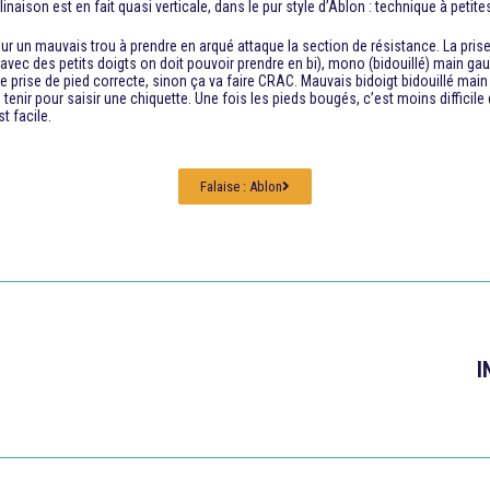
linaison est en fait quasi verticale, dans le pur style d’Ablon : technique à petite
e sur un mauvais trou à prendre en arqué attaque la section de résistance. La pr
vec des petits doigts on doit pouvoir prendre en bi), mono (bidouillé) main gauch
ne prise de pied correcte, sinon ça va faire CRAC. Mauvais bidoigt bidouillé main
à le tenir pour saisir une chiquette. Une fois les pieds bougés, c’est moins diff
t facile.
Falaise : Ablon
I