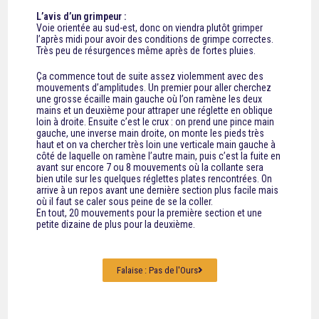
L’avis d’un grimpeur :
Voie orientée au sud-est, donc on viendra plutôt grimper
l’après midi pour avoir des conditions de grimpe correctes.
Très peu de résurgences même après de fortes pluies.
Ça commence tout de suite assez violemment avec des
mouvements d’amplitudes. Un premier pour aller cherchez
une grosse écaille main gauche où l’on ramène les deux
mains et un deuxième pour attraper une réglette en oblique
loin à droite. Ensuite c’est le crux : on prend une pince main
gauche, une inverse main droite, on monte les pieds très
haut et on va chercher très loin une verticale main gauche à
côté de laquelle on ramène l’autre main, puis c’est la fuite en
avant sur encore 7 ou 8 mouvements où la collante sera
bien utile sur les quelques réglettes plates rencontrées. On
arrive à un repos avant une dernière section plus facile mais
où il faut se caler sous peine de se la coller.
En tout, 20 mouvements pour la première section et une
petite dizaine de plus pour la deuxième.
Falaise : Pas de l'Ours