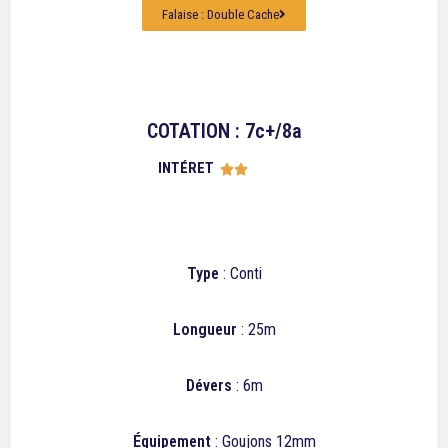
Falaise : Double Cache
COTATION : 7c+/8a
INTÉRET





Type
: Conti
Longueur
: 25m
Dévers
: 6m
Équipement
: Goujons 12mm