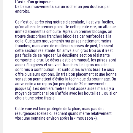
L’avis d’un grimpeur :
De beaux mouvements sur un rocher un peu douteux par
endroits.
Ce n’est qu’après cinq mètres d’escalade, il est vrai faciles,
qu’on atteint le premier point. De cette petite vire, on attaque
immédiatement la difficulté. Après un premier blocage, on
trouve deux prises franches bricolées car renforcées à la
colle. Quelques mouvements sur prises nettement moins
franches, mais avec de meilleures prises de pied, finissent
cette section résistante. On arrive à un gros trou où il n’est
pas facile de se reposer. La deuxième section résistante
comporte le crux. Le dévers est bien marqué, les prises sont
assez éloignées et souvent franches. Les gros muscles
sont mis à contribution… et surtout les avants bras. Le crux
offre plusieurs options. Un très bon placement et une bonne
sensation permettent d’éviter la technique du bourrinage. On
arrive enfin a un repos (un peu plus de 20 mouvements
jusque là). Les derniers mètres sont assez aisés mais il y a
moyen de tomber si on s’affole avec les bouteilles… ou si on
choisit une prise fragile!
Cette voie est bien protégée de la pluie, mais pas des
résurgences (celles-ci sèchent quand même relativement
vite : une semaine environ après la « mousson »).