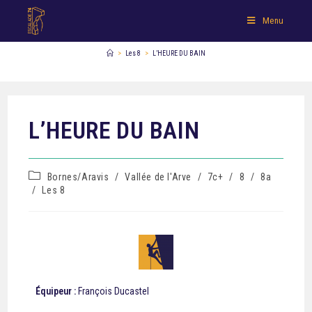
Menu
>
Les 8
>
L’HEURE DU BAIN
L’HEURE DU BAIN
Bornes/Aravis
/
Vallée de l'Arve
/
7c+
/
8
/
8a
/
Les 8
Équipeur :
François Ducastel