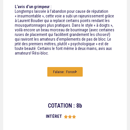
L’avis d’un grimpeur :
Longtemps laissée à l’abandon pour cause de réputation
« insurmontable », cette voie a subi un rajeunissement grâce
à Laurent Boudier qui a replacé certains points rendant les
mousquetonnages plus pratiques. Dans le style « à doigts »,
voilà encore un beau morceau de bourrinage (avec certaines
ruses de placement qui facilitent grandement les choses!)
qui raviront les amateurs d’empilements de pas de bloc. Le
jeté des premiers mètres, plutôt « psychologique » est de
toute beauté. Certains le font même à deux mains, avis aux
amateurs! Rési-bloc.
Falaise : Foron
COTATION : 8b
INTÉRET




