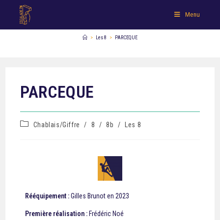
Menu
>
Les 8
>
PARCEQUE
PARCEQUE
Chablais/Giffre
/
8
/
8b
/
Les 8
Rééquipement :
Gilles Brunot en 2023
Première réalisation :
Frédéric Noé