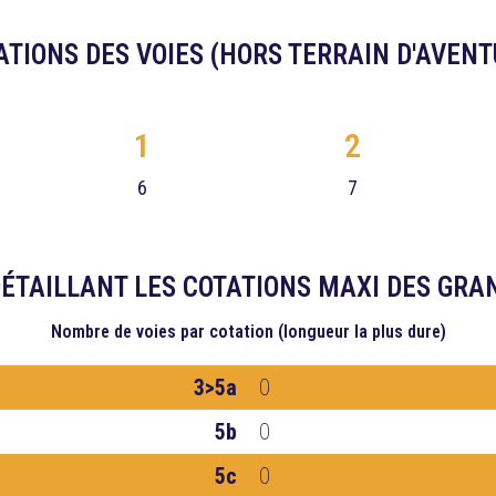
ATIONS DES VOIES (HORS TERRAIN D'AVENT
1
2
6
7
ÉTAILLANT LES COTATIONS MAXI DES GRA
Nombre de voies
par cotation (longueur la plus dure)
3>5a
0
5b
0
5c
0