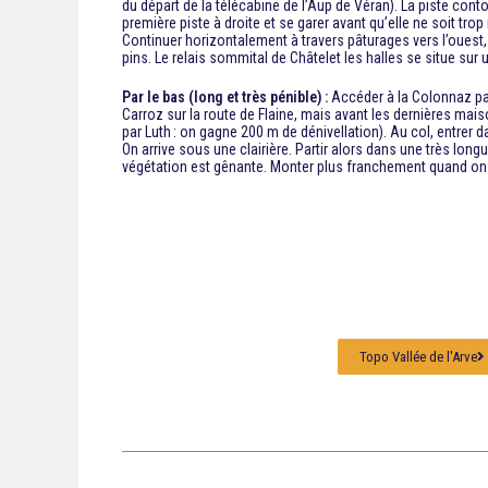
du départ de la télécabine de l’Aup de Véran). La piste conto
première piste à droite et se garer avant qu’elle ne soit tro
Continuer horizontalement à travers pâturages vers l’ouest,
pins. Le relais sommital de Châtelet les halles se situe sur 
Par le bas (long et très pénible) :
Accéder à la Colonnaz par
Carroz sur la route de Flaine, mais avant les dernières mais
par Luth : on gagne 200 m de dénivellation). Au col, entrer d
On arrive sous une clairière. Partir alors dans une très lo
végétation est gênante. Monter plus franchement quand on arri
Topo Vallée de l'Arve