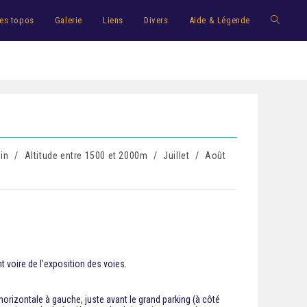
es topos
Galerie
Liens
Divers
Aide & Légende
in
/
Altitude entre 1500 et 2000m
/
Juillet
/
Août
t voire de l’exposition des voies.
 horizontale à gauche, juste avant le grand parking (à côté