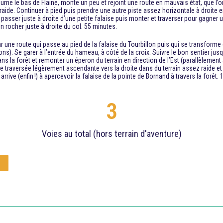
urne le bas de Flaine, monte un peu et rejoint une route en mauvais état, que l’on 
p raide. Continuer à pied puis prendre une autre piste assez horizontale à droite e
 passer juste à droite d’une petite falaise puis monter et traverser pour gagner
un rocher juste à droite du col. 55 minutes.
 une route qui passe au pied de la falaise du Tourbillon puis qui se transforme 
ons). Se garer à l’entrée du hameau, à côté de la croix. Suivre le bon sentier ju
ans la forêt et remonter un éperon du terrain en direction de l’Est (parallèlemen
ngue traversée légèrement ascendante vers la droite dans du terrain assez raide 
ve (enfin !) à apercevoir la falaise de la pointe de Bornand à travers la forêt. 
3
Voies au total (hors terrain d'aventure)