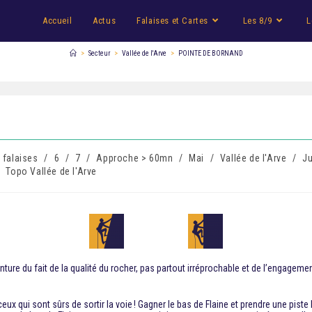
Accueil
Actus
Falaises et Cartes
Les 8/9
L
>
Secteur
>
Vallée de l'Arve
>
POINTE DE BORNAND
 falaises
/
6
/
7
/
Approche > 60mn
/
Mai
/
Vallée de l'Arve
/
Ju
Topo Vallée de l'Arve
ture du fait de la qualité du rocher, pas partout irréprochable et de l’engagemen
ux qui sont sûrs de sortir la voie ! Gagner le bas de Flaine et prendre une piste