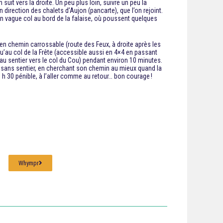
suit vers la droite. Un peu plus loin, suivre un peu la
n direction des chalets d’Aujon (pancarte), que l’on rejoint.
 un vague col au bord de la falaise, où poussent quelques
en chemin carrossable (route des Feux, à droite après les
squ’au col de la Frête (accessible aussi en 4×4 en passant
t au sentier vers le col du Cou) pendant environ 10 minutes.
et sans sentier, en cherchant son chemin au mieux quand la
1 h 30 pénible, à l’aller comme au retour… bon courage !
Whympr