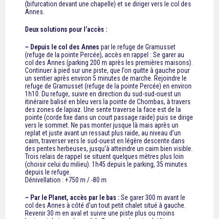
(bifurcation devant une chapelle) et se diriger vers le col des
Annes.
Deux solutions pour l’accès :
– Depuis le col des Annes
par le refuge de Gramusset
(refuge de la pointe Percée), accès en rappel : Se garer au
col des Annes (parking 200 m après les premières maisons).
Continuer à pied sur une piste, que l’on quitte à gauche pour
un sentier après environ 5 minutes de marche. Rejoindre le
refuge de Gramusset (refuge de la pointe Percée) en environ
1h10. Du refuge, suivre en direction du sud-sud-ouest un
itinéraire balisé en bleu vers la pointe de Chombas, à travers
des zones de lapiaz. Une sente traverse la face est de la
pointe (corde fixe dans un court passage raide) puis se dirige
vers le sommet. Ne pas monter jusque là mais après un
replat et juste avant un ressaut plus raide, au niveau d’un
cairn, traverser vers le sud-ouest en légère descente dans
des pentes herbeuses, jusqu’à atteindre un cairn bien visible.
Trois relais de rappel se situent quelques mètres plus loin
(choisir celui du milieu). 1h45 depuis le parking, 35 minutes
depuis le refuge.
Dénivellation : +750 m / -80 m
– Par le Planet, accès par le bas :
Se garer 300 m avant le
col des Annes à côté d’un tout petit chalet situé à gauche.
Revenir 30 m en aval et suivre une piste plus ou moins