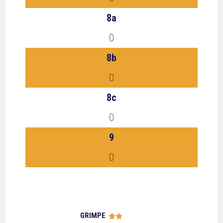
8a
0
8b
0
8c
0
9
0
GRIMPE




