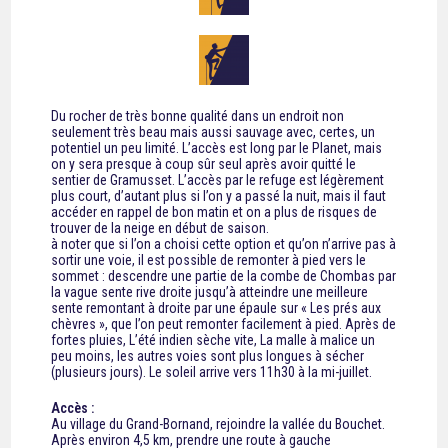
Du rocher de très bonne qualité dans un endroit non
seulement très beau mais aussi sauvage avec, certes, un
potentiel un peu limité. L’accès est long par le Planet, mais
on y sera presque à coup sûr seul après avoir quitté le
sentier de Gramusset. L’accès par le refuge est légèrement
plus court, d’autant plus si l’on y a passé la nuit, mais il faut
accéder en rappel de bon matin et on a plus de risques de
trouver de la neige en début de saison.
à noter que si l’on a choisi cette option et qu’on n’arrive pas à
sortir une voie, il est possible de remonter à pied vers le
sommet : descendre une partie de la combe de Chombas par
la vague sente rive droite jusqu’à atteindre une meilleure
sente remontant à droite par une épaule sur « Les prés aux
chèvres », que l’on peut remonter facilement à pied. Après de
fortes pluies, L’été indien sèche vite, La malle à malice un
peu moins, les autres voies sont plus longues à sécher
(plusieurs jours). Le soleil arrive vers 11h30 à la mi-juillet.
Accès :
Au village du Grand-Bornand, rejoindre la vallée du Bouchet.
Après environ 4,5 km, prendre une route à gauche