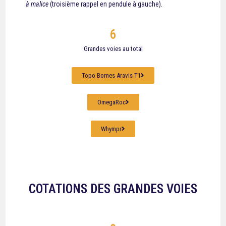
à malice
(troisième rappel en pendule à gauche).
6
Grandes voies au total
Topo Bornes Aravis T1
OmegaRoc
Whympr
COTATIONS DES GRANDES VOIES