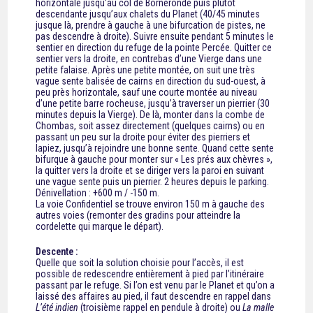
horizontale jusqu’au col de Borneronde puis plutôt
descendante jusqu’aux chalets du Planet (40/45 minutes
jusque là, prendre à gauche à une bifurcation de pistes, ne
pas descendre à droite). Suivre ensuite pendant 5 minutes le
sentier en direction du refuge de la pointe Percée. Quitter ce
sentier vers la droite, en contrebas d’une Vierge dans une
petite falaise. Après une petite montée, on suit une très
vague sente balisée de cairns en direction du sud-ouest, à
peu près horizontale, sauf une courte montée au niveau
d’une petite barre rocheuse, jusqu’à traverser un pierrier (30
minutes depuis la Vierge). De là, monter dans la combe de
Chombas, soit assez directement (quelques cairns) ou en
passant un peu sur la droite pour éviter des pierriers et
lapiez, jusqu’à rejoindre une bonne sente. Quand cette sente
bifurque à gauche pour monter sur « Les prés aux chèvres »,
la quitter vers la droite et se diriger vers la paroi en suivant
une vague sente puis un pierrier. 2 heures depuis le parking.
Dénivellation : +600 m / -150 m.
La voie Confidentiel se trouve environ 150 m à gauche des
autres voies (remonter des gradins pour atteindre la
cordelette qui marque le départ).
Descente :
Quelle que soit la solution choisie pour l’accès, il est
possible de redescendre entièrement à pied par l’itinéraire
passant par le refuge. Si l’on est venu par le Planet et qu’on a
laissé des affaires au pied, il faut descendre en rappel dans
L’été indien
(troisième rappel en pendule à droite) ou
La malle