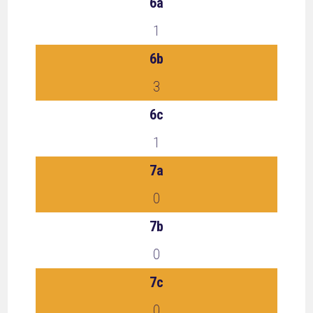
6a
1
6b
3
6c
1
7a
0
7b
0
7c
0