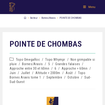
Menu
>
Secteur
>
Bornes/Aravis
>
POINTE DE CHOMBAS
POINTE DE CHOMBAS
Topo OmegaRoc
/
Topo Whympr
/
Non grimpable si
pluie
/
Bornes/Aravis
/
5
/
Grandes falaises
/
Approche entre 30 et 60mn
/
6
/
Approche > 60mn
/
Juin
/
Juillet
/
Altitude > 2000m
/
Août
/
Topo
Bornes Aravis tome 1
/
Septembre
/
Octobre
/
Sud-
Sud-Ouest