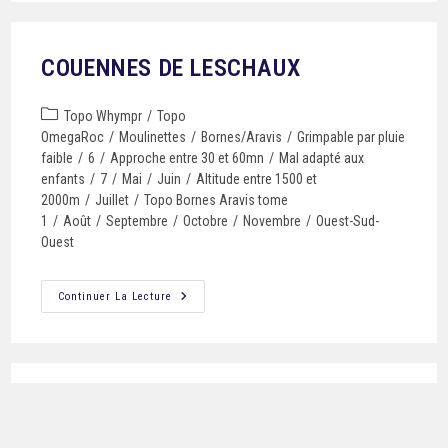
COUENNES DE LESCHAUX
Topo Whympr
/
Topo
OmegaRoc
/
Moulinettes
/
Bornes/Aravis
/
Grimpable par pluie
faible
/
6
/
Approche entre 30 et 60mn
/
Mal adapté aux
enfants
/
7
/
Mai
/
Juin
/
Altitude entre 1500 et
2000m
/
Juillet
/
Topo Bornes Aravis tome
1
/
Août
/
Septembre
/
Octobre
/
Novembre
/
Ouest-Sud-
Ouest
Continuer La Lecture
DOUBLE CACHE