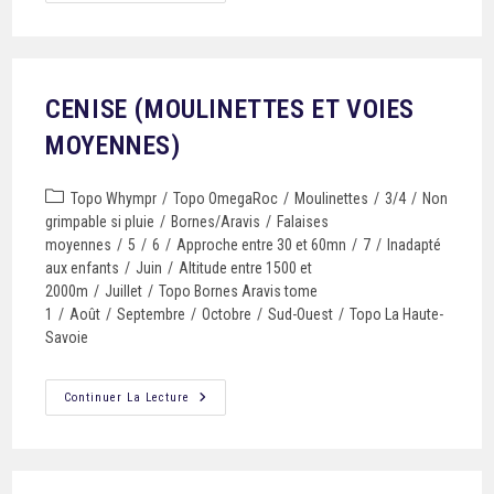
CENISE (MOULINETTES ET VOIES
MOYENNES)
Topo Whympr
/
Topo OmegaRoc
/
Moulinettes
/
3/4
/
Non
grimpable si pluie
/
Bornes/Aravis
/
Falaises
moyennes
/
5
/
6
/
Approche entre 30 et 60mn
/
7
/
Inadapté
aux enfants
/
Juin
/
Altitude entre 1500 et
2000m
/
Juillet
/
Topo Bornes Aravis tome
1
/
Août
/
Septembre
/
Octobre
/
Sud-Ouest
/
Topo La Haute-
Savoie
Continuer La Lecture