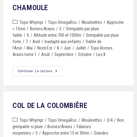
CHAMOULE
Topo Whympr
/
Topo OmegaRoc
/
Moulinettes
/
Approche
< 15mn
/
Bornes/Aravis
/
5
/
Grimpable par pluie
faible
/
6
/
Altitude entre 700 et 1000m
/
Grimpable par pluie
forte
/
7
/
Avril
/
Inadapté aux enfants
/
Vallée de
l'Arve
/
Mai
/
Nord-Est
/
8
/
Juin
/
Juillet
/
Topo Bornes
Aravis tome 1
/
Août
/
Septembre
/
Octobre
/
Les 8
Continuer La Lecture
COL DE LA COLOMBIÈRE
Topo Whympr
/
Topo OmegaRoc
/
Moulinettes
/
3/4
/
Non
grimpable si pluie
/
Bornes/Aravis
/
Falaises
moyennes
/
5
/
Approche entre 15 et 30mn
/
Grandes