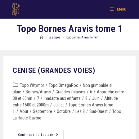
Menu
Topo Bornes Aravis tome 1
>
Les topos
>
Topo Bornes Aravis tome 1
CENISE (GRANDES VOIES)
Topo Whympr
/
Topo OmegaRoc
/
Non grimpable si
pluie
/
Bornes/Aravis
/
Grandes falaises
/
6
/
Approche entre
30 et 60mn
/
7
/
Inadapté aux enfants
/
8
/
Juin
/
Altitude
entre 1500 et 2000m
/
Juillet
/
Topo Bornes Aravis tome
1
/
Août
/
Septembre
/
Octobre
/
Les 8
/
Sud-Ouest
/
Topo
La Haute-Savoie
Continuer La Lecture