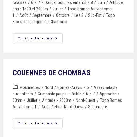
falaises
/
6
/
7
/
Danger pour les enfants
/
8
/
Juin
/
Altitude
entre 1500 et 2000m
/
Juillet
/
Topo Bornes Aravis tome
1
/
Août
/
Septembre
/
Octobre
/
Les 8
/
Sud-Est
/
Topo
Blocs de la région de Chamonix
Continuer La Lecture
COUENNES DE CHOMBAS
Moulinettes
/
Nord
/
Bornes/Aravis
/
5
/
Assez adapté
aux enfants
/
Grimpable par pluie faible
/
6
/
7
/
Approche >
60mn
/
Juillet
/
Altitude > 2000m
/
Nord-Ouest
/
Topo Bornes
Aravis tome 1
/
Août
/
Nord-Nord-Ouest
/
Septembre
Continuer La Lecture