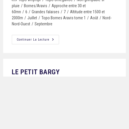
pluie
/
Bornes/Aravis
/
Approche entre 30 et
60mn
/
6
/
Grandes falaises
/
7
/
Altitude entre 1500 et
2000m
/
Juillet
/
Topo Bornes Aravis tome 1
/
Août
/
Nord-
Nord-Ouest
/
Septembre
Continuer La Lecture
LE PETIT BARGY
Topo Whympr
/
Topo OmegaRoc
/
Non grimpable si
pluie
/
Bornes/Aravis
/
6
/
Grandes falaises
/
Approche >
60mn
/
7
/
Altitude entre 1500 et 2000m
/
Juillet
/
Topo
Bornes Aravis tome 1
/
Août
/
Nord-Nord-Ouest
/
Septembre
Continuer La Lecture