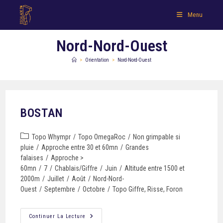
Menu
Nord-Nord-Ouest
>
Orientation
>
Nord-Nord-Ouest
BOSTAN
Topo Whympr
/
Topo OmegaRoc
/
Non grimpable si
pluie
/
Approche entre 30 et 60mn
/
Grandes
falaises
/
Approche >
60mn
/
7
/
Chablais/Giffre
/
Juin
/
Altitude entre 1500 et
2000m
/
Juillet
/
Août
/
Nord-Nord-
Ouest
/
Septembre
/
Octobre
/
Topo Giffre, Risse, Foron
Continuer La Lecture