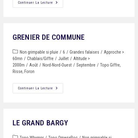
Continuer La Lecture
GRENIER DE COMMUNE
Non grimpable si pluie
/
6
/
Grandes falaises
/
Approche >
60mn
/
Chablais/Giffre
/
Juillet
/
Altitude >
2000m
/
Août
/
Nord-Nord-Ouest
/
Septembre
/
Topo Giffre,
Risse, Foron
Continuer La Lecture
LE GRAND BARGY
Topo Whympr
/
Topo OmegaRoc
/
Non grimpable si