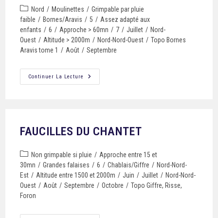
Nord
/
Moulinettes
/
Grimpable par pluie
faible
/
Bornes/Aravis
/
5
/
Assez adapté aux
enfants
/
6
/
Approche > 60mn
/
7
/
Juillet
/
Nord-
Ouest
/
Altitude > 2000m
/
Nord-Nord-Ouest
/
Topo Bornes
Aravis tome 1
/
Août
/
Septembre
Continuer La Lecture
FAUCILLES DU CHANTET
Non grimpable si pluie
/
Approche entre 15 et
30mn
/
Grandes falaises
/
6
/
Chablais/Giffre
/
Nord-Nord-
Est
/
Altitude entre 1500 et 2000m
/
Juin
/
Juillet
/
Nord-Nord-
Ouest
/
Août
/
Septembre
/
Octobre
/
Topo Giffre, Risse,
Foron