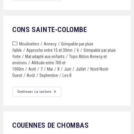
CONS SAINTE-COLOMBE
Moulinettes
/
Annecy
/
Grimpable par pluie
faible
/
Approche entre 15 et 30mn
/
6
/
Grimpable par pluie
forte
/
Mal adapté aux enfants
/
Topo Ablon Annecy et
environs
/
Altitude entre 700 et
1000m
/
Avril
/
7
/
Mai
/
8
/
Juin
/
Juillet
/
Nord-Nord-
Ouest
/
Août
/
Septembre
/
Les 8
Continuer La Lecture
COUENNES DE CHOMBAS