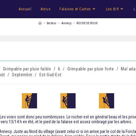
Accueil
Actus
Falaises et Cartes
Les 8/9
L
>
Secteur
>
Annecy
>
ROCHE DE ROUX
/
Grimpable par pluie faible
/
6
/
Grimpable par pluie forte
/
Mal ada
oût
/
Septembre
/
Est-Sud-Est
Les voies sont donc peu nombreuses. Le rocher est en général beau et les prises
 vers 13/14 h en été, et le pied de la falaise est assez ombragé par les arbres.
nnecy. Juste au Nord du village (avant celui-ci si on arrive par le col de la For