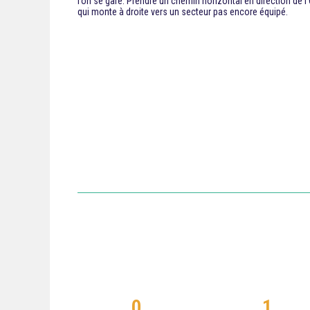
l’on se gare. Prendre un chemin horizontal en direction de l’O
qui monte à droite vers un secteur pas encore équipé.
0
1