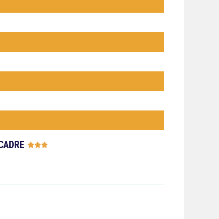
CADRE




