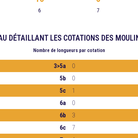
6
7
AU DÉTAILLANT LES COTATIONS DES MOULI
Nombre de longueurs
par cotation
3>5a
0
5b
0
5c
1
6a
0
6b
3
6c
7