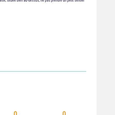
laise, située bien au-dessus, ne pas prendre un petit sentier
0
0