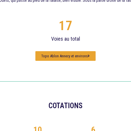
uest, qui passe au pied de la falaise, bien visible. Sous la partie droite de la fa
17
Voies au total
Topo Ablon Annecy et environs
COTATIONS
10
6