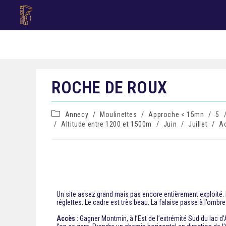
ROCHE DE ROUX
Annecy
/
Moulinettes
/
Approche < 15mn
/
5
/
Altitude entre 1200 et 1500m
/
Juin
/
Juillet
/
A
Un site assez grand mais pas encore entièrement exploité. 
réglettes. Le cadre est très beau. La falaise passe à l’ombre
Accès :
Gagner Montmin, à l’Est de l’extrémité Sud du lac d’A