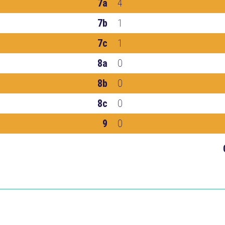
7a
4
7b
1
7c
1
8a
0
8b
0
8c
0
9
0
