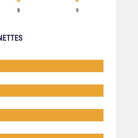
8
9
NETTES