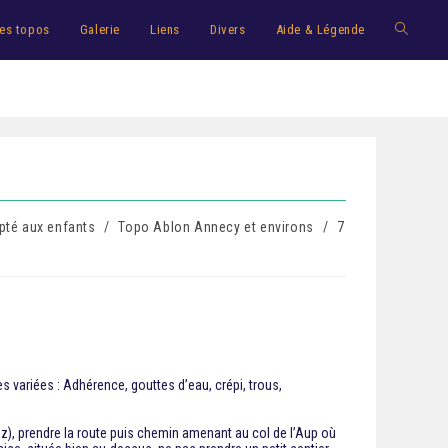
es topos
Galerie
Liens
Divers
Aide & Légende
pté aux enfants
/
Topo Ablon Annecy et environs
/
7
 variées : Adhérence, gouttes d’eau, crépi, trous,
claz), prendre la route puis chemin amenant au col de l’Aup où