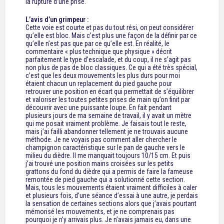
la rupture d’une prise.
L’avis d’un grimpeur :
Cette voie est courte et pas du tout rési, on peut considérer
qu’elle est bloc. Mais c’est plus une façon de la définir par ce
qu’elle n’est pas que par ce qu’elle est. En réalité, le
commentaire « plus technique que physique » décrit
parfaitement le type d’escalade, et du coup, il ne s’agit pas
non plus de pas de bloc classiques. Ce qui a été très spécial,
c’est que les deux mouvements les plus durs pour moi
étaient chacun un replacement du pied gauche pour
retrouver une position en écart qui permettait de s’équilibrer
et valoriser les toutes petites prises de main qu’on finit par
découvrir avec une puissante loupe. En fait pendant
plusieurs jours de ma semaine de travail, il y avait un mètre
qui me posait vraiment problème. Je faisais tout le reste,
mais j’ai failli abandonner tellement je ne trouvais aucune
méthode. Je ne voyais pas comment aller chercher le
champignon caractéristique sur le pan de gauche vers le
milieu du dièdre. Il me manquait toujours 10/15 cm. Et puis
j’ai trouvé une position mains croisées sur les petits
grattons du fond du dièdre qui a permis de faire la fameuse
remontée de pied gauche qui a solutionné cette section.
Mais, tous les mouvements étaient vraiment difficiles à caler
et plusieurs fois, d’une séance d’essai à une autre, je perdais
la sensation de certaines sections alors que j’avais pourtant
mémorisé les mouvements, et je ne comprenais pas
pourquoi je n’y arrivais plus. Je n’avais jamais eu, dans une