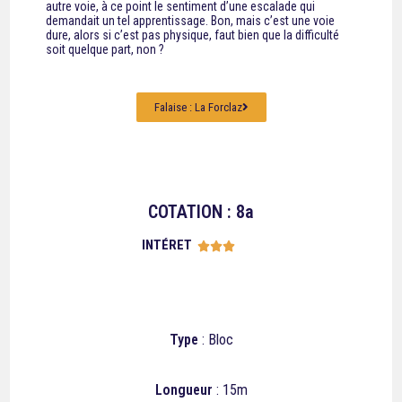
autre voie, à ce point le sentiment d’une escalade qui
demandait un tel apprentissage. Bon, mais c’est une voie
dure, alors si c’est pas physique, faut bien que la difficulté
soit quelque part, non ?
Falaise : La Forclaz
COTATION : 8a
INTÉRET





Type
: Bloc
Longueur
: 15m