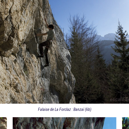
Falaise de La Forclaz : Banzaï (6b)