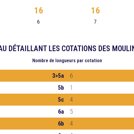
16
16
6
7
AU DÉTAILLANT LES COTATIONS DES MOULI
Nombre de longueurs
par cotation
3>5a
6
5b
1
5c
4
6a
5
6b
4