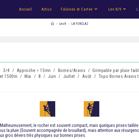
Accueil
Actus
Falaises et Cartes
Les 8/9
L
>
Les 8
>
LA FORCLAZ
/
3/4
/
Approche < 15mn
/
Bornes/Aravis
/
Grimpable par pluie faib
 et 1500m
/
Mai
/
8
/
Juin
/
Juillet
/
Août
/
Topo Bornes Aravis 
. Malheureusement, le rocher est souvent compact, mais quelques prises taillée
ous la pluie (Souvent accompagnée de brouillard), mais attention aux résurge
t aux gros dévers très physiques sur bonnes prises.