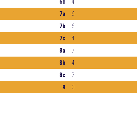
6c
4
7a
6
7b
6
7c
4
8a
7
8b
4
8c
2
9
0