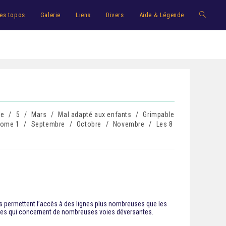
es topos
Galerie
Liens
Divers
Aide & Légende
le
/
5
/
Mars
/
Mal adapté aux enfants
/
Grimpable
tome 1
/
Septembre
/
Octobre
/
Novembre
/
Les 8
s permettent l’accès à des lignes plus nombreuses que les
nces qui concernent de nombreuses voies déversantes.