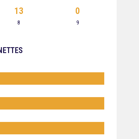
13
0
8
9
NETTES