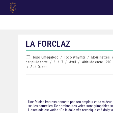
LA FORCLAZ
Topo OmegaRoc
/
Topo Whympr
/
Moulinettes
par pluie forte
/
6
/
7
/
Avril
/
Altitude entre 1200
/
Sud-Ouest
Une falaise impressionnante par son ampleur et sa raideur
seules naturelles. De nombreuses voies sont grimpables s
L’escalade est variée : De la dalle très technique et à doig