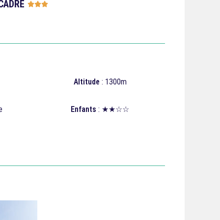
CADRE





Altitude
: 1300m
e
Enfants
: ★★☆☆