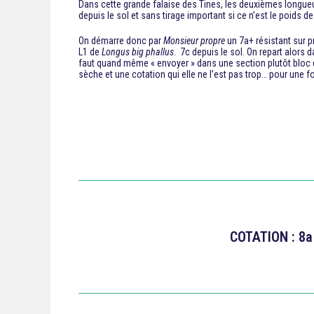
Dans cette grande falaise des Tines, les deuxièmes longue
depuis le sol et sans tirage important si ce n’est le poids de
On démarre donc par
Monsieur propre
un 7a+ résistant sur p
L1 de
Longus big phallus
. 7c depuis le sol. On repart alors 
faut quand même « envoyer » dans une section plutôt bloc e
sèche et une cotation qui elle ne l’est pas trop… pour une fo
COTATION : 8a