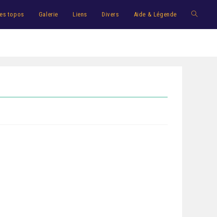
es topos
Galerie
Liens
Divers
Aide & Légende