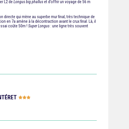
ter L2 de
Longus big phallus
et d’offrir un voyage de 56 m
on directe qui mène au superbe mur final, très technique de
on en 7a amène à la décontraction avant le crux final. Là, il
 essai coûte 50m !
Super Longus
: une ligne très souvent
NTÉRET




