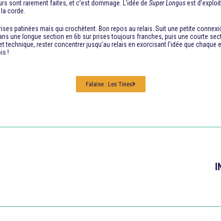
urs sont rarement faites, et c’est dommage. L’idée de
Super Longus
est d’exploi
 la corde.
rises patinées mais qui crochètent. Bon repos au relais. Suit une petite connexi
dans une longue section en 6b sur prises toujours franches, puis une courte secti
t technique, rester concentrer jusqu’au relais en exorcisant l’idée que chaque
is !
Falaise : Les Tines
I