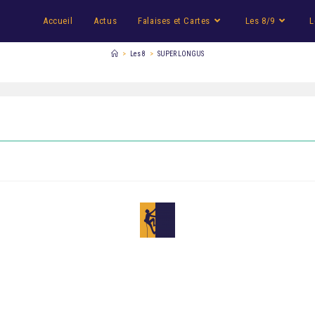
Accueil
Actus
Falaises et Cartes
Les 8/9
L
>
Les 8
>
SUPER LONGUS