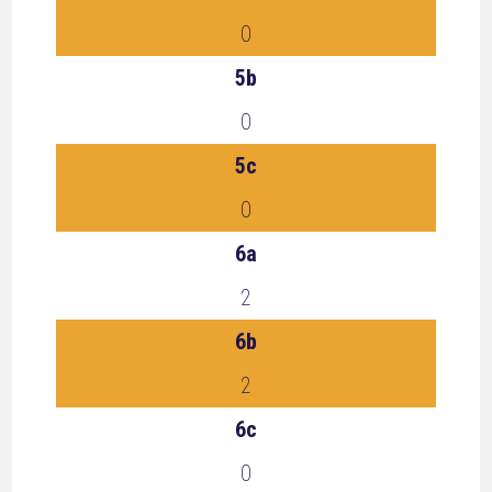
0
5b
0
5c
0
6a
2
6b
2
6c
0