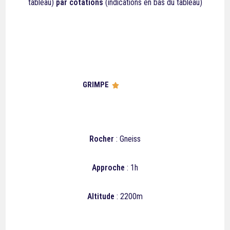
tableau)
par cotations
(indications en bas du tableau)
GRIMPE





Rocher
: Gneiss
Approche
: 1h
Altitude
: 2200m