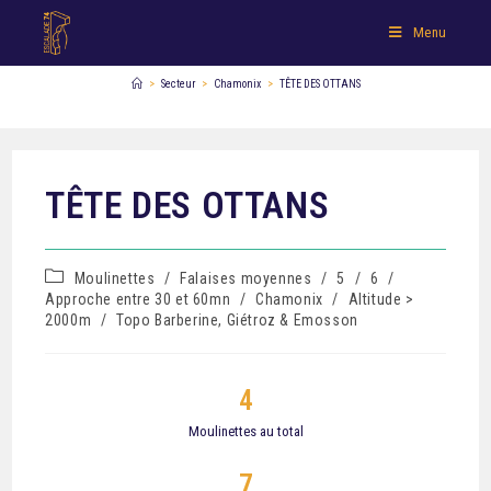
Menu
>
Secteur
>
Chamonix
>
TÊTE DES OTTANS
TÊTE DES OTTANS
Moulinettes
/
Falaises moyennes
/
5
/
6
/
Approche entre 30 et 60mn
/
Chamonix
/
Altitude >
2000m
/
Topo Barberine, Giétroz & Emosson
4
Moulinettes au total
7