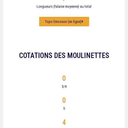
Longueurs (falaise moyenne) au total
Topo Emosson (en ligne)
COTATIONS DES MOULINETTES
0
3/4
0
5
4