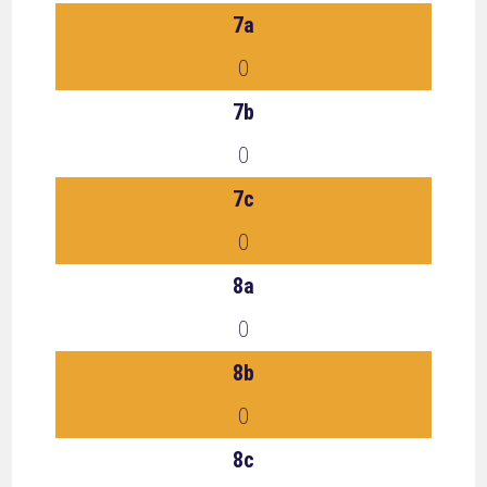
7a
0
7b
0
7c
0
8a
0
8b
0
8c