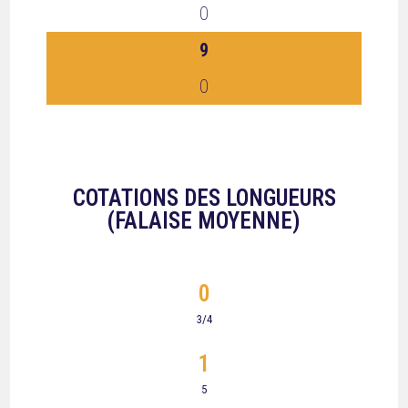
0
9
0
COTATIONS DES LONGUEURS
(FALAISE MOYENNE)
0
3/4
1
5