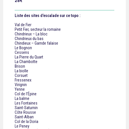
28€
Liste des sites d’escalade sur ce topo :
Val de Fier
Petit Fier, secteur la romaine
Chindrieux – La bloc
Chindrieux du bas
Chindieux – Garnde falaise
Le Bognon
Cessens
La Pierre du Quart
La Chambotte
Brison
La biolle
Corsuet
Fressenex
Virignin
Yenne
Col de l’Épine
La balme
Les Fontaines
Saint-Saturnin
Côte Rousse
Saint-Alban
Col de la Doria
Le Peney