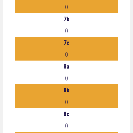
0
7b
0
7c
0
8a
0
8b
0
8c
0