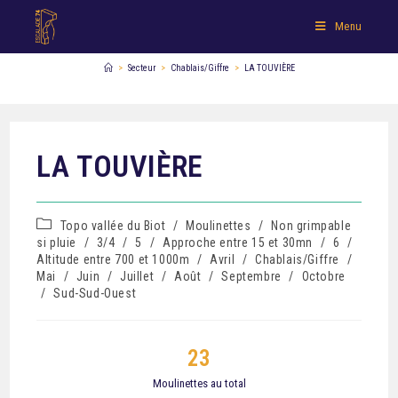
Menu
>
Secteur
>
Chablais/Giffre
>
LA TOUVIÈRE
LA TOUVIÈRE
Topo vallée du Biot
/
Moulinettes
/
Non grimpable
si pluie
/
3/4
/
5
/
Approche entre 15 et 30mn
/
6
/
Altitude entre 700 et 1000m
/
Avril
/
Chablais/Giffre
/
Mai
/
Juin
/
Juillet
/
Août
/
Septembre
/
Octobre
/
Sud-Sud-Ouest
23
Moulinettes au total