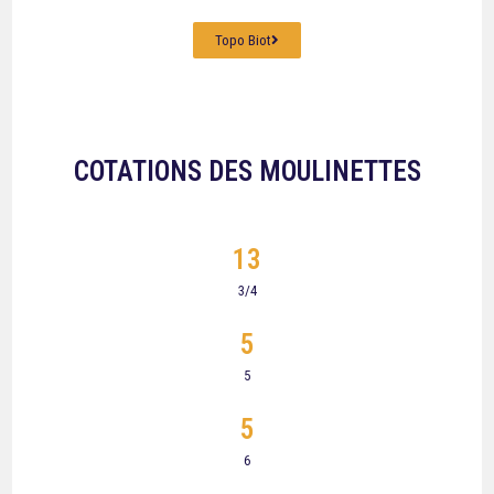
Topo Biot
COTATIONS DES MOULINETTES
13
3/4
5
5
5
6