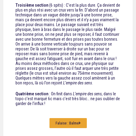
Troisième section
(6 spits) : C’est la plus dure. Ça devient de
plus en plus rési avec un crux vers la fin. D’abord un passage
technique dans un vague dièdre jusqu’à une bonne prise,
mais ça devient encore plus dévers et il n’y a pas vraiment la
place pour deux mains. Le passage suivant est très
physique, bien à bras dans le passage le plus raide. Malgré
une bonne prise, on ne peut plus se reposer, il faut continuer
avec une bonne fermeture et des prises pas toutes bonnes.
On arrive à une bonne verticale toujours sans pouvoir se
reposer. De là soit traverser à droite sur un bac pour se
reposer mais sans bonne prise de pied, mais revenir à
gauche est assez fatiguant, soit fuir en avant dans le crux !
Au moins deux méthodes dans ce crux, une physique sur
prises assez grosses, l’autre où il faut arquer une très petite
réglette (le crux est situé environ au 75ième mouvement).
Quelques mètres vers la gauche assez cool amènent à un
bon repos, là où l’on rejoint
L’empire des sens
.
Quatrième section
: On finit dans
L’empire des sens
, dans le
topo c’est marqué 6c mais c’est très bloc… ne pas oublier de
garder de l’influx !
Falaise : Balme