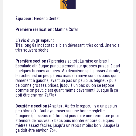
Équipeur :
Frédéric Gentet
Première réalisation :
Martina Čufar
L’avis d’un grimpeur :
Très long 8a indécotable, bien déversant, très conti. Une voie
très souvent sèche.
Première section
(7 premiers spits) : La mise en bras !
Escalade athlétique principalement sur grosses prises, à part
quelques bonnes arquées. Au deuxième spit, passer à droite,
le rocher est un peu péteux mais on arrive sur des bacs qui
ramènent à gauche, avant un pas un peu plus teigneux puis
de bonne grosses prises, jusqu’à un bac où on se repose
comme on peut, c’est quant même déversant ! Jusque là ça
doit être environ 7a/7a+.
Deuxième section
(4 spits) : Après le repos, il y a un pas un
peu bloc où il faut dynamiser sur une bonne réglette
éloignée (plusieurs méthodes) puis faire une fermeture pour
atteindre de nouveaux bacs puis monter encore quelques
mètres assez faciles jusqu’à un repos moins bon. Jusque là
ça doit être environ 7b+.