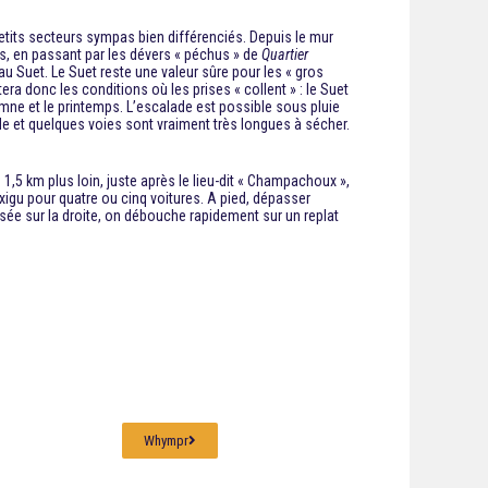
petits secteurs sympas bien différenciés. Depuis le mur
ais, en passant par les dévers « péchus » de
Quartier
u Suet. Le Suet reste une valeur sûre pour les « gros
ra donc les conditions où les prises « collent » : le Suet
tomne et le printemps. L’escalade est possible sous pluie
e et quelques voies sont vraiment très longues à sécher.
1,5 km plus loin, juste après le lieu-dit « Champachoux »,
igu pour quatre ou cinq voitures. A pied, dépasser
isée sur la droite, on débouche rapidement sur un replat
Whympr