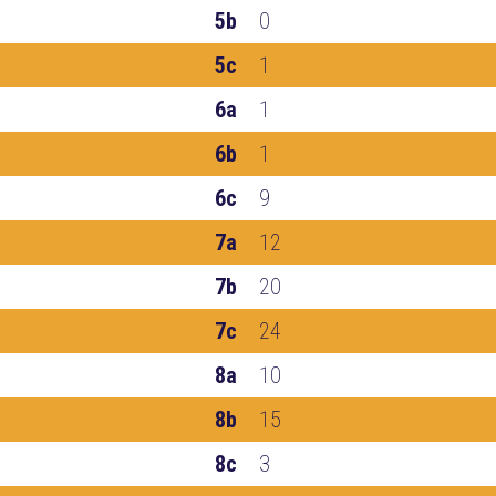
5b
0
5c
1
6a
1
6b
1
6c
9
7a
12
7b
20
7c
24
8a
10
8b
15
8c
3