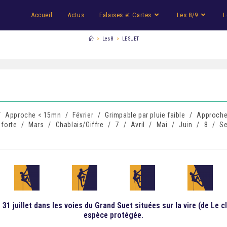
Accueil
Actus
Falaises et Cartes
Les 8/9
L
>
Les 8
>
LE SUET
/
Approche < 15mn
/
Février
/
Grimpable par pluie faible
/
Approche
 forte
/
Mars
/
Chablais/Giffre
/
7
/
Avril
/
Mai
/
Juin
/
8
/
Se
1 juillet dans les voies du Grand Suet situées sur la vire (de Le cle
espèce protégée.