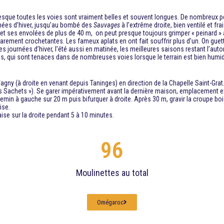
. Presque toutes les voies sont vraiment belles et souvent longues. De nombreux 
rnées d’hiver, jusqu’au bombé des
Sauvages
à l’extrême droite, bien ventilé et fr
et ses envolées de plus de 40 m, on peut presque toujours grimper « peinard » a
rarement crochetantes. Les fameux aplats en ont fait souffrir plus d’un. On guette
les journées d’hiver, l’été aussi en matinée, les meilleures saisons restant l’au
, qui sont tenaces dans de nombreuses voies lorsque le terrain est bien humid
gny (à droite en venant depuis Taninges) en direction de la Chapelle Saint-Grat. 
s Sachets »). Se garer impérativement avant la dernière maison, emplacement ex
emin à gauche sur 20 m puis bifurquer à droite. Après 30 m, gravir la croupe bo
ise.
laise sur la droite pendant 5 à 10 minutes.
96
Moulinettes au total
Omégaroc