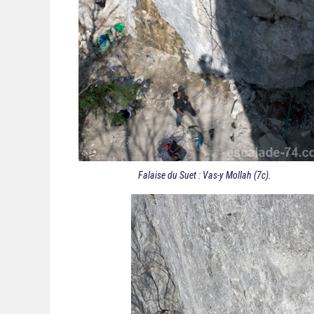
Falaise du Suet : Vas-y Mollah (7c).