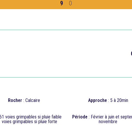
9
0

Rocher
: Calcaire
Approche
: 5 à 20min
61 voies grimpables si pluie faible
Période
: Février à juin et sept
1 v
oies grimpables si pluie forte
novembre