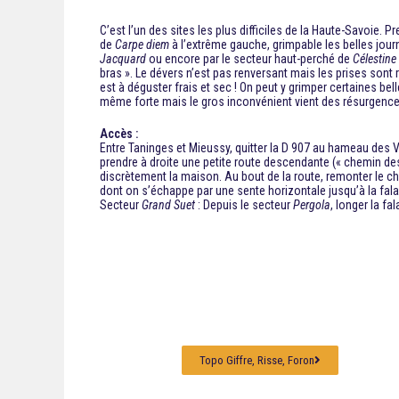
C’est l’un des sites les plus difficiles de la Haute-Savoie
de
Carpe diem
à l’extrême gauche, grimpable les belles jou
Jacquard
ou encore par le secteur haut-perché de
Célestine
bras ». Le dévers n’est pas renversant mais les prises sont 
est à déguster frais et sec ! On peut y grimper certaines bel
même forte mais le gros inconvénient vient des résurgences
Accès :
Entre Taninges et Mieussy, quitter la D 907 au hameau des Va
prendre à droite une petite route descendante (« chemin de
discrètement la maison. Au bout de la route, remonter le ch
dont on s’échappe par une sente horizontale jusqu’à la fala
Secteur
Grand Suet
: Depuis le secteur
Pergola
, longer la fa
Topo Giffre, Risse, Foron