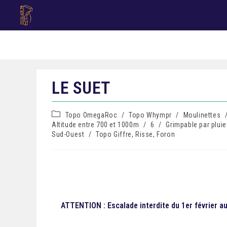
LE SUET
Topo OmegaRoc
/
Topo Whympr
/
Moulinettes
Altitude entre 700 et 1000m
/
6
/
Grimpable par pluie
Sud-Ouest
/
Topo Giffre, Risse, Foron
ATTENTION : Escalade interdite du 1er février au 3