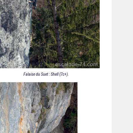
Falaise du Suet : Shell (7c+).