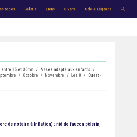
es topos
Galerie
Liens
Divers
Aide & Légende
 entre 15 et 30mn
/
Assez adapté aux enfants
/
ptembre
/
Octobre
/
Novembre
/
Les 8
/
Ouest-
rc de notaire à Inflation) : nid de faucon pèlerin,