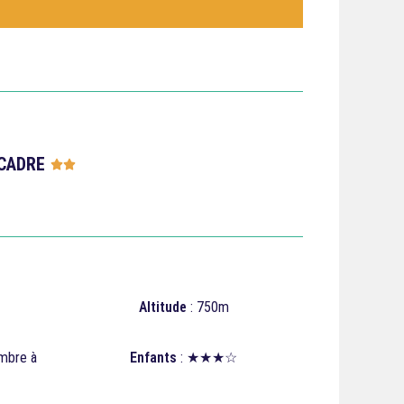
CADRE





Altitude
: 750m
embre à
Enfants
: ★★★☆