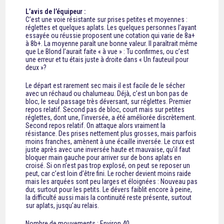
L’avis de l’équipeur :
C’est une voie résistante sur prises petites et moyennes :
réglettes et quelques aplats. Les quelques personnes l’ayant
essayée ou réussie proposent une cotation qui varie de 8a+
à 8b+. La moyenne paraît une bonne valeur. Il paraîtrait même
que Le Blond l’aurait faite « à vue » : Tu confirmes, ou c’est
une erreur et tu étais juste à droite dans « Un fauteuil pour
deux »?
Le départ est rarement sec mais il est facile de le sécher
avec un réchaud ou chalumeau. Déjà, c’est un bon pas de
bloc, le seul passage très déversant, sur réglettes. Premier
repos relatif. Second pas de bloc, court mais sur petites
réglettes, dont une, l’inversée, a été améliorée discrètement.
Second repos relatif. On attaque alors vraiment la
résistance. Des prises nettement plus grosses, mais parfois
moins franches, amènent à une écaille inversée. Le crux est
juste après avec une inversée haute et mauvaise, qu’il faut
bloquer main gauche pour arriver sur de bons aplats en
croisé. Si on n’est pas trop explosé, on peut se reposer un
peut, car c’est loin d’être fini. Le rocher devient moins raide
mais les arquées sont peu larges et éloignées : Nouveau pas
dur, surtout pour les petits. Le dévers faiblit encore à peine,
la difficulté aussi mais la continuité reste présente, surtout
sur aplats, jusqu’au relais.
Nombre de mouvements : Environ 40.