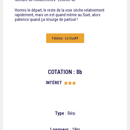
Hormis le départ, le reste de la voie sèche relativement
rapidement, mais on est quand même au Suet, alors
patience quand ça résurge de partout !
Falaise : Le Suet
COTATION : 8b
INTÉRET





Type
: Rési
Longueur
: 18m