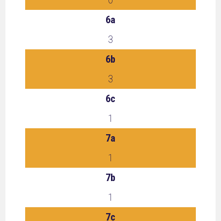
0
6a
3
6b
3
6c
1
7a
1
7b
1
7c