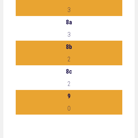
3
8a
3
8b
2
8c
2
9
0