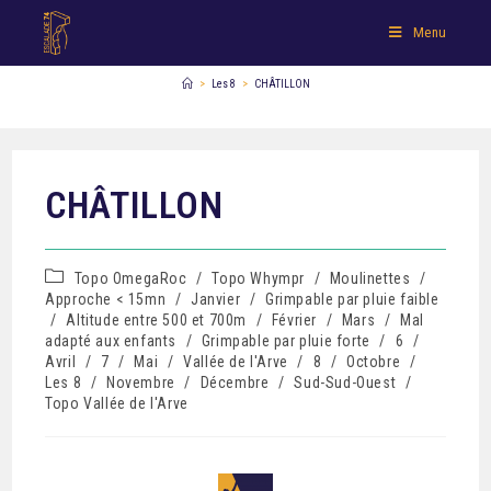
Menu
>
Les 8
>
CHÂTILLON
CHÂTILLON
Topo OmegaRoc
/
Topo Whympr
/
Moulinettes
/
Approche < 15mn
/
Janvier
/
Grimpable par pluie faible
/
Altitude entre 500 et 700m
/
Février
/
Mars
/
Mal
adapté aux enfants
/
Grimpable par pluie forte
/
6
/
Avril
/
7
/
Mai
/
Vallée de l'Arve
/
8
/
Octobre
/
Les 8
/
Novembre
/
Décembre
/
Sud-Sud-Ouest
/
Topo Vallée de l'Arve