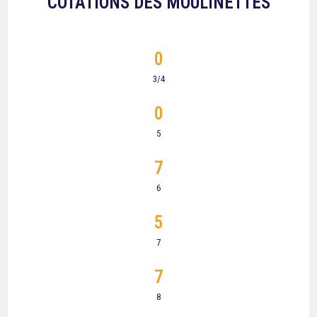
COTATIONS DES MOULINETTES
0
3/4
0
5
7
6
5
7
7
8