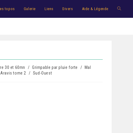
es topos
Galerie
Liens
Divers
Aide & Légende
re 30 et 60mn
/
Grimpable par pluie forte
/
Mal
 Aravis tome 2
/
Sud-Ouest