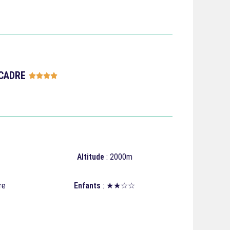
CADRE





Altitude
: 2000m
re
Enfants
: ★★☆☆