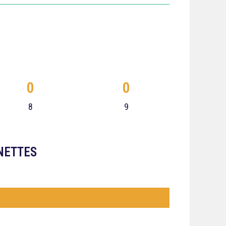
0
0
8
9
NETTES