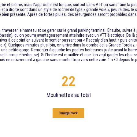
be et calme, mais l’approche est longue, surtout sans VTT ou sans faire la pau
et à droite sont dans un style de rocher de type « grande voie », peu raides, le st
é bien présente. Après de fortes pluies, des résurgences seront probables dans l
, traverser le hameau et se garer sur le grand parking terminal. Ensuite, suivre à
n bassin), qu’on pourra avantageusement atteindre avec un VTT électrique. De là 
rriver à ce point en suivant le sentier passant par « Paccaly d’en haut » puis en 
e »). Quelques minutes plus loin, on arrive dans la combe de la Grande Forclaz, o
ne petite gorge. Remonter à gauche les pentes herbeuses juste avant la barre ro
la croupe herbeuse). Si l’herbe est mouillée et que l’on veut garder les chaus
is en retraversant à gauche sans monter trop vers cette voie. 1 h 30 depuis le p
22
Moulinettes au total
OmegaRoc