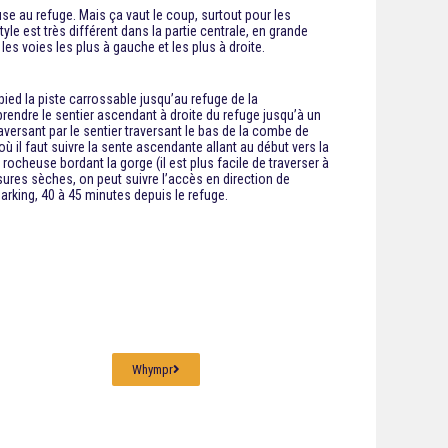
se au refuge. Mais ça vaut le coup, surtout pour les
yle est très différent dans la partie centrale, en grande
es voies les plus à gauche et les plus à droite.
 pied la piste carrossable jusqu’au refuge de la
prendre le sentier ascendant à droite du refuge jusqu’à un
traversant par le sentier traversant le bas de la combe de
ù il faut suivre la sente ascendante allant au début vers la
cheuse bordant la gorge (il est plus facile de traverser à
sures sèches, on peut suivre l’accès en direction de
arking, 40 à 45 minutes depuis le refuge.
Whympr