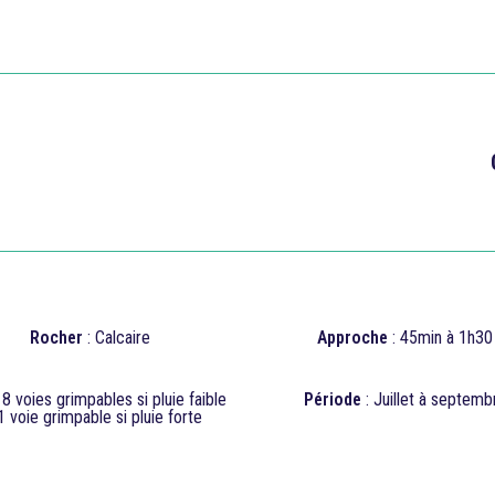

Rocher
: Calcaire
Approche
: 45min à 1h30
:
8
voies grimpables si pluie faible
Période
: Juillet à septemb
1
voie grimpable si pluie forte