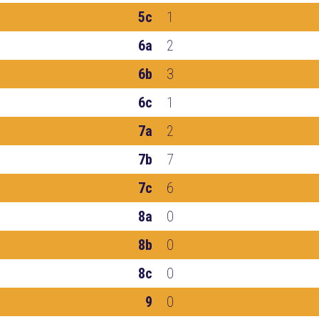
5c
1
6a
2
6b
3
6c
1
7a
2
7b
7
7c
6
8a
0
8b
0
8c
0
9
0