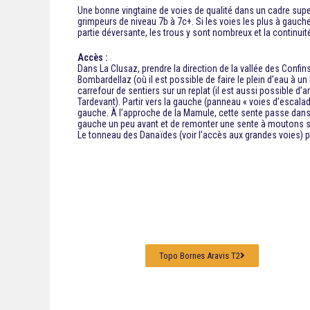
Une bonne vingtaine de voies de qualité dans un cadre super
grimpeurs de niveau 7b à 7c+. Si les voies les plus à gauche 
partie déversante, les trous y sont nombreux et la continuit
Accès :
Dans La Clusaz, prendre la direction de la vallée des Confins
Bombardellaz (où il est possible de faire le plein d’eau à u
carrefour de sentiers sur un replat (il est aussi possible d’a
Tardevant). Partir vers la gauche (panneau « voies d’escalad
gauche. À l’approche de la Mamule, cette sente passe dans u
gauche un peu avant et de remonter une sente à moutons sur 
Le tonneau des Danaïdes (voir l’accès aux grandes voies) pu
Topo Bornes Aravis T2