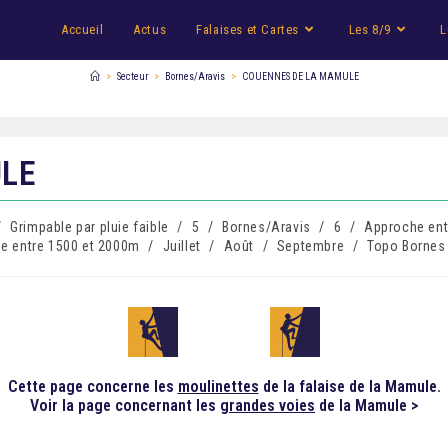
Accueil
Actus
Falaises et Cartes
Les 8/9
L
>
Secteur
>
Bornes/Aravis
>
COUENNES DE LA MAMULE
LE
/
Grimpable par pluie faible
/
5
/
Bornes/Aravis
/
6
/
Approche ent
de entre 1500 et 2000m
/
Juillet
/
Août
/
Septembre
/
Topo Bornes
Cette page concerne les
moulinettes
de la falaise de la Mamule.
Voir la page concernant les
grandes voies
de la Mamule >