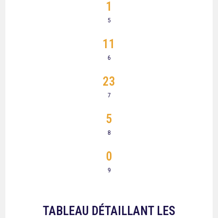
1
5
11
6
23
7
5
8
0
9
TABLEAU DÉTAILLANT LES