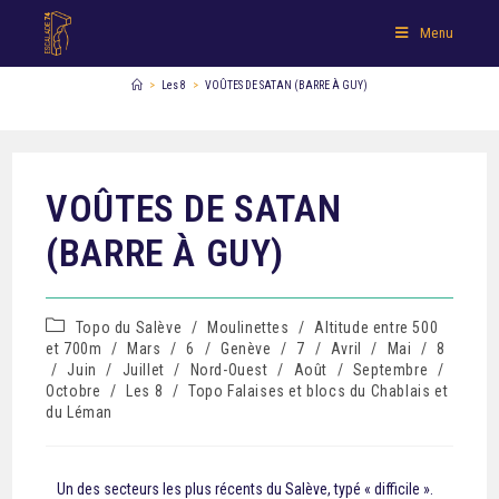
Menu
>
Les 8
>
VOÛTES DE SATAN (BARRE À GUY)
VOÛTES DE SATAN
(BARRE À GUY)
Topo du Salève
/
Moulinettes
/
Altitude entre 500
et 700m
/
Mars
/
6
/
Genève
/
7
/
Avril
/
Mai
/
8
/
Juin
/
Juillet
/
Nord-Ouest
/
Août
/
Septembre
/
Octobre
/
Les 8
/
Topo Falaises et blocs du Chablais et
du Léman
Un des secteurs les plus récents du Salève, typé « difficile ».