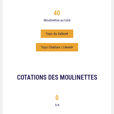
40
Moulinettes au total
Topo du Salève
Topo Chablais / Léman
COTATIONS DES MOULINETTES
0
3/4