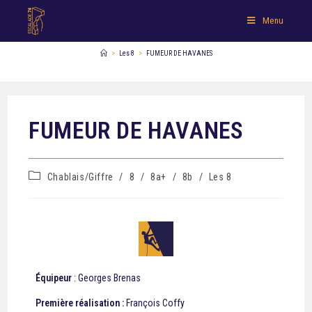
Menu
>
Les 8
>
FUMEUR DE HAVANES
FUMEUR DE HAVANES
Chablais/Giffre
/
8
/
8a+
/
8b
/
Les 8
Équipeur
: Georges Brenas
Première réalisation :
François Coffy