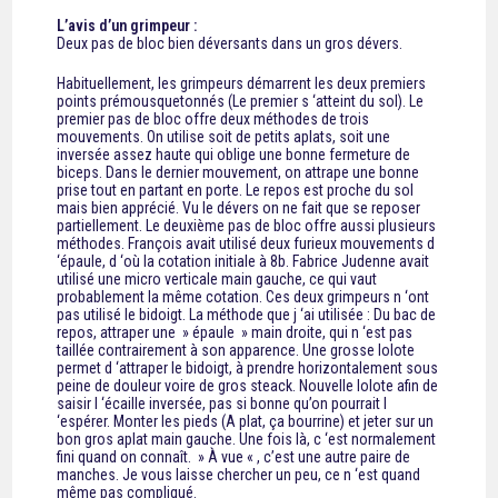
L’avis d’un grimpeur :
Deux pas de bloc bien déversants dans un gros dévers.
Habituellement, les grimpeurs démarrent les deux premiers
points prémousquetonnés (Le premier s ‘atteint du sol). Le
premier pas de bloc offre deux méthodes de trois
mouvements. On utilise soit de petits aplats, soit une
inversée assez haute qui oblige une bonne fermeture de
biceps. Dans le dernier mouvement, on attrape une bonne
prise tout en partant en porte. Le repos est proche du sol
mais bien apprécié. Vu le dévers on ne fait que se reposer
partiellement. Le deuxième pas de bloc offre aussi plusieurs
méthodes. François avait utilisé deux furieux mouvements d
‘épaule, d ‘où la cotation initiale à 8b. Fabrice Judenne avait
utilisé une micro verticale main gauche, ce qui vaut
probablement la même cotation. Ces deux grimpeurs n ‘ont
pas utilisé le bidoigt. La méthode que j ‘ai utilisée : Du bac de
repos, attraper une » épaule » main droite, qui n ‘est pas
taillée contrairement à son apparence. Une grosse lolote
permet d ‘attraper le bidoigt, à prendre horizontalement sous
peine de douleur voire de gros steack. Nouvelle lolote afin de
saisir l ‘écaille inversée, pas si bonne qu’on pourrait l
‘espérer. Monter les pieds (A plat, ça bourrine) et jeter sur un
bon gros aplat main gauche. Une fois là, c ‘est normalement
fini quand on connaît. » À vue « , c’est une autre paire de
manches. Je vous laisse chercher un peu, ce n ‘est quand
même pas compliqué.