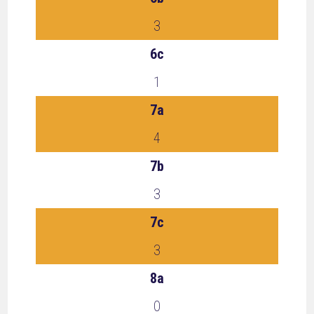
3
6c
1
7a
4
7b
3
7c
3
8a
0