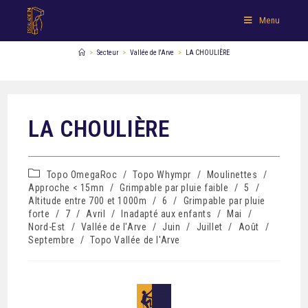
Menu
>
Secteur
>
Vallée de l'Arve
>
LA CHOULIÈRE
LA CHOULIÈRE
Topo OmegaRoc
/
Topo Whympr
/
Moulinettes
/
Approche < 15mn
/
Grimpable par pluie faible
/
5
/
Altitude entre 700 et 1000m
/
6
/
Grimpable par pluie
forte
/
7
/
Avril
/
Inadapté aux enfants
/
Mai
/
Nord-Est
/
Vallée de l'Arve
/
Juin
/
Juillet
/
Août
/
Septembre
/
Topo Vallée de l'Arve