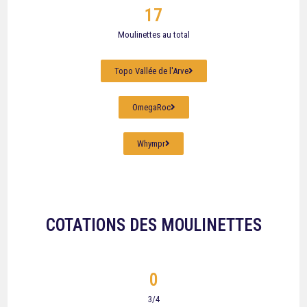
17
Moulinettes au total
Topo Vallée de l'Arve
OmegaRoc
Whympr
COTATIONS DES MOULINETTES
0
3/4