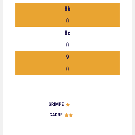
8b
0
8c
0
9
0
GRIMPE





CADRE




