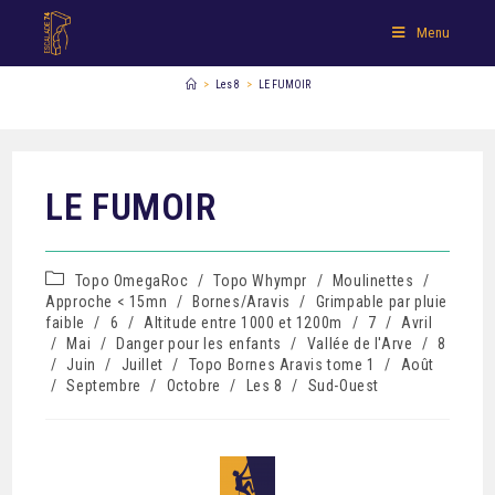
Menu
>
Les 8
>
LE FUMOIR
LE FUMOIR
Topo OmegaRoc
/
Topo Whympr
/
Moulinettes
/
Approche < 15mn
/
Bornes/Aravis
/
Grimpable par pluie
faible
/
6
/
Altitude entre 1000 et 1200m
/
7
/
Avril
/
Mai
/
Danger pour les enfants
/
Vallée de l'Arve
/
8
/
Juin
/
Juillet
/
Topo Bornes Aravis tome 1
/
Août
/
Septembre
/
Octobre
/
Les 8
/
Sud-Ouest