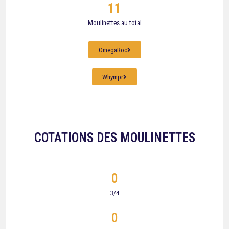
11
Moulinettes au total
OmegaRoc
Whympr
COTATIONS DES MOULINETTES
0
3/4
0