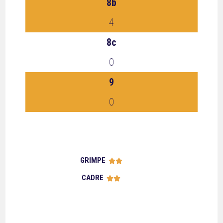
8b
4
8c
0
9
0
GRIMPE





CADRE




