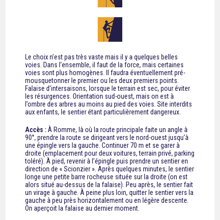
Le choix n’est pas très vaste mais il y a quelques belles
voies. Dans l’ensemble, il faut de la force, mais certaines
voies sont plus homogènes. Il faudra éventuellement pré-
mousquetonner le premier ou les deux premiers points.
Falaise d’intersaisons, lorsque le terrain est sec, pour éviter
les résurgences. Orientation sud-ouest, mais on est à
l’ombre des arbres au moins au pied des voies. Site interdits
aux enfants, le sentier étant particulièrement dangereux.
Accès :
À Romme, là où la route principale faite un angle à
90°, prendre la route se dirigeant vers le nord-ouest jusqu’à
une épingle vers la gauche. Continuer 70 m et se garer à
droite (emplacement pour deux voitures, terrain privé, parking
toléré). À pied, revenir à l’épingle puis prendre un sentier en
direction de « Scionzier ». Après quelques minutes, le sentier
longe une petite barre rocheuse située sur la droite (on est
alors situé au-dessus de la falaise). Peu après, le sentier fait
un virage à gauche. À peine plus loin, quitter le sentier vers la
gauche à peu près horizontalement ou en légère descente.
On aperçoit la falaise au dernier moment.