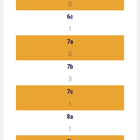
0
6c
1
7a
0
7b
3
7c
1
8a
1