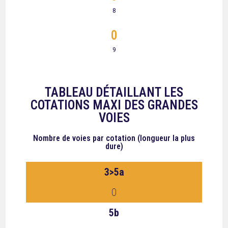
8
0
9
TABLEAU DÉTAILLANT LES
COTATIONS MAXI DES GRANDES
VOIES
Nombre de voies
par cotation (longueur la plus
dure)
3>5a
0
5b