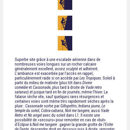
Superbe site grâce à une escalade aérienne dans de
nombreuses voies longues sur un rocher calcaire
généralement excellent, assez sculpté et adhérent.
L’ambiance est exacerbée par l’accès en rappel,
particulièrement raide si on accède par
Les Tropiques
. Soleil à
partir du milieu de matinée (plus tôt dans
Divine
comédie
et
Cassonade
, plus tard à droite de
Vade retro
satanas
) et jusque tard en fin de journée, même l’hiver. La
falaise sèche vite, sauf quelques rares résurgences et
certaines voies sont même très rapidement sèches après la
pluie :
Cassonade
sortie par
Gillopettro
,
Indiana jaune
,
Le
temple du soleil
,
Cobra-cabana
,
Noli me tangere
, aussi
Vade
Retro
et
No angel
avec du soleil dans L1. Il existe une
possibilité de «secours» pour remonter en cas de «but»
d’
Eclipse
à
Noli me tangere
: gagner la grande grotte de
l’Enfer
de Dante
, descendre droit en dessous puis à droite, remonter