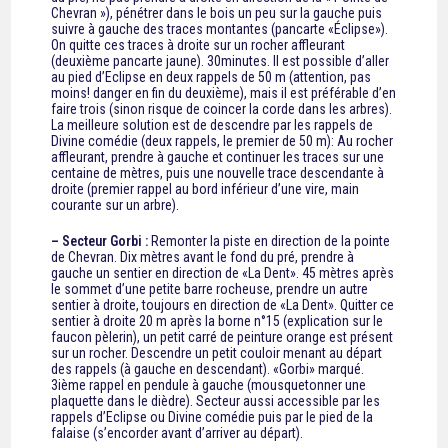
Chevran »), pénétrer dans le bois un peu sur la gauche puis
suivre à gauche des traces montantes (pancarte «Éclipse»).
On quitte ces traces à droite sur un rocher affleurant
(deuxième pancarte jaune). 30minutes. Il est possible d’aller
au pied d’Eclipse en deux rappels de 50 m (attention, pas
moins! danger en fin du deuxième), mais il est préférable d’en
faire trois (sinon risque de coincer la corde dans les arbres).
La meilleure solution est de descendre par les rappels de
Divine comédie (deux rappels, le premier de 50 m): Au rocher
affleurant, prendre à gauche et continuer les traces sur une
centaine de mètres, puis une nouvelle trace descendante à
droite (premier rappel au bord inférieur d’une vire, main
courante sur un arbre).
– Secteur Gorbi :
Remonter la piste en direction de la pointe
de Chevran. Dix mètres avant le fond du pré, prendre à
gauche un sentier en direction de «La Dent». 45 mètres après
le sommet d’une petite barre rocheuse, prendre un autre
sentier à droite, toujours en direction de «La Dent». Quitter ce
sentier à droite 20 m après la borne n°15 (explication sur le
faucon pèlerin), un petit carré de peinture orange est présent
sur un rocher. Descendre un petit couloir menant au départ
des rappels (à gauche en descendant). «Gorbi» marqué.
3ième rappel en pendule à gauche (mousquetonner une
plaquette dans le dièdre). Secteur aussi accessible par les
rappels d’Eclipse ou Divine comédie puis par le pied de la
falaise (s’encorder avant d’arriver au départ).