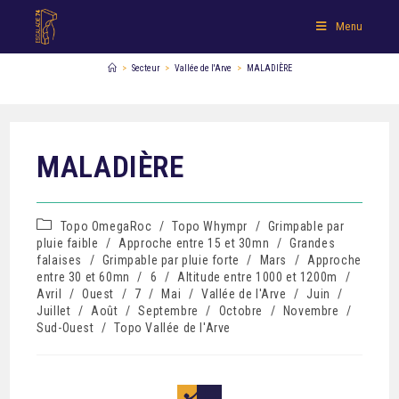
Menu
>
Secteur
>
Vallée de l'Arve
>
MALADIÈRE
MALADIÈRE
Topo OmegaRoc
/
Topo Whympr
/
Grimpable par
pluie faible
/
Approche entre 15 et 30mn
/
Grandes
falaises
/
Grimpable par pluie forte
/
Mars
/
Approche
entre 30 et 60mn
/
6
/
Altitude entre 1000 et 1200m
/
Avril
/
Ouest
/
7
/
Mai
/
Vallée de l'Arve
/
Juin
/
Juillet
/
Août
/
Septembre
/
Octobre
/
Novembre
/
Sud-Ouest
/
Topo Vallée de l'Arve