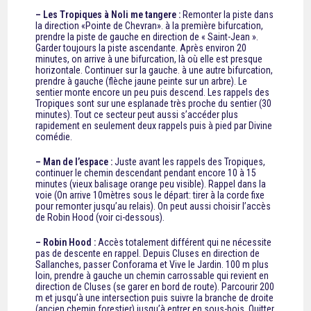
– Les Tropiques à Noli me tangere :
Remonter la piste dans
la direction «Pointe de Chevran». à la première bifurcation,
prendre la piste de gauche en direction de « Saint-Jean ».
Garder toujours la piste ascendante. Après environ 20
minutes, on arrive à une bifurcation, là où elle est presque
horizontale. Continuer sur la gauche. à une autre bifurcation,
prendre à gauche (flèche jaune peinte sur un arbre). Le
sentier monte encore un peu puis descend. Les rappels des
Tropiques sont sur une esplanade très proche du sentier (30
minutes). Tout ce secteur peut aussi s’accéder plus
rapidement en seulement deux rappels puis à pied par Divine
comédie.
– Man de l’espace :
Juste avant les rappels des Tropiques,
continuer le chemin descendant pendant encore 10 à 15
minutes (vieux balisage orange peu visible). Rappel dans la
voie (On arrive 10mètres sous le départ: tirer à la corde fixe
pour remonter jusqu’au relais). On peut aussi choisir l’accès
de Robin Hood (voir ci-dessous).
– Robin Hood :
Accès totalement différent qui ne nécessite
pas de descente en rappel. Depuis Cluses en direction de
Sallanches, passer Conforama et Vive le Jardin. 100 m plus
loin, prendre à gauche un chemin carrossable qui revient en
direction de Cluses (se garer en bord de route). Parcourir 200
m et jusqu’à une intersection puis suivre la branche de droite
(ancien chemin forestier) jusqu’à entrer en sous-bois. Quitter