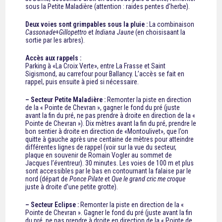
sous la Petite Maladière (attention : raides pentes d’herbe).
Deux voies sont grimpables sous la pluie :
La combinaison
Cassonade
+
Gillopettro
et
Indiana Jaune
(en choisisaant la
sortie par les arbres).
Accès aux rappels :
Parking à «La Croix Verte», entre La Frasse et Saint
Sigismond, au carrefour pour Ballancy. L’accès se fait en
rappel, puis ensuite à pied si nécessaire.
– Secteur Petite Maladière :
Remonter la piste en direction
de la « Pointe de Chevran », gagner le fond du pré (juste
avant la fin du pré, ne pas prendre à droite en direction de la «
Pointe de Chevran »). Dix mètres avant la fin du pré, prendre le
bon sentier à droite en direction de «Montoulivet», que l’on
quitte à gauche après une centaine de mètres pour atteindre
différentes lignes de rappel (voir sur la vue du secteur,
plaque en souvenir de Romain Vogler au sommet de
Jacques l’éventreur). 30 minutes. Les voies de 100 m et plus
sont accessibles par le bas en contournant la falaise par le
nord (départ de
Ponce Pilate
et
Que le grand cric me croque
juste à droite d’une petite grotte).
– Secteur Eclipse :
Remonter la piste en direction de la «
Pointe de Chevran ». Gagner le fond du pré (juste avant la fin
du pré, ne pas prendre à droite en direction de la « Pointe de