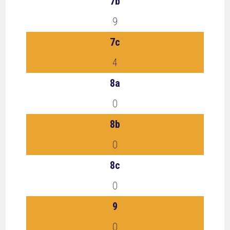
7b
9
7c
4
8a
0
8b
0
8c
0
9
0