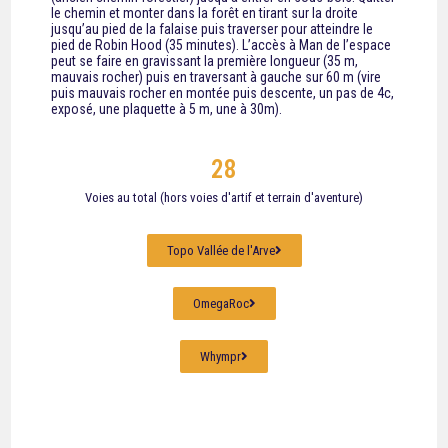
le chemin et monter dans la forêt en tirant sur la droite
jusqu’au pied de la falaise puis traverser pour atteindre le
pied de Robin Hood (35 minutes). L’accès à Man de l’espace
peut se faire en gravissant la première longueur (35 m,
mauvais rocher) puis en traversant à gauche sur 60 m (vire
puis mauvais rocher en montée puis descente, un pas de 4c,
exposé, une plaquette à 5 m, une à 30m).
28
Voies au total (hors voies d'artif et terrain d'aventure)
Topo Vallée de l'Arve
OmegaRoc
Whympr