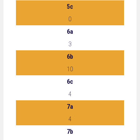
5c
0
6a
3
6b
10
6c
4
7a
4
7b