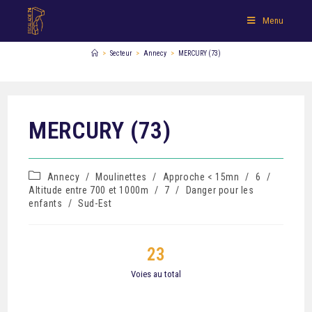
Menu
>
Secteur
>
Annecy
>
MERCURY (73)
MERCURY (73)
Annecy
/
Moulinettes
/
Approche < 15mn
/
6
/
Altitude entre 700 et 1000m
/
7
/
Danger pour les
enfants
/
Sud-Est
23
Voies au total