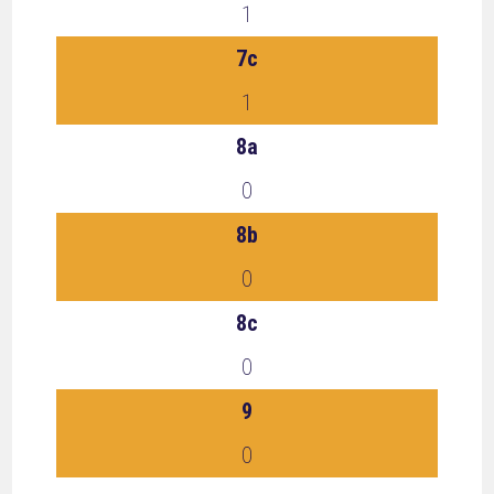
1
7c
1
8a
0
8b
0
8c
0
9
0