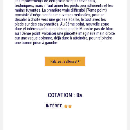
Les mouvements de cette voie sont assez beaux,
techniques, mais il faut aimer les pieds peu adhérents et les
mains fuyantes. La première vraie difficulté (7ème point)
consiste à négocier des mauvaises verticales, pour se
décaler à droite vers une grosse écaille, le tout avec les
pieds sur des savonnettes. Au 9ème point, nouvelle zone
dure et intéressante sur plats en pente. Monstre pas de bloc
au 10ème point: valoriser une pincette imaginaire main droite
sur une vague colonne, déjà dure à atteindre, pour rejoindre
une bonne prise à gauche.
Falaise : Bellosset
COTATION : 8a
INTÉRET




