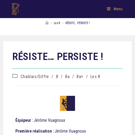
Menu
>
Les 8
>
RÉSISTE… PERSISTE !
RÉSISTE… PERSISTE !
Chablais/Giffre
/
8
/
8a
/
8a+
/
Les 8
Équipeur :
Jérôme Vuagnoux
Première réalisation :
Jérôme Vuagnoux