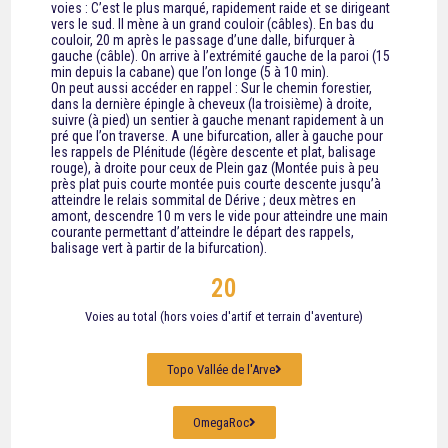
voies : C’est le plus marqué, rapidement raide et se dirigeant
vers le sud. Il mène à un grand couloir (câbles). En bas du
couloir, 20 m après le passage d’une dalle, bifurquer à
gauche (câble). On arrive à l’extrémité gauche de la paroi (15
min depuis la cabane) que l’on longe (5 à 10 min).
On peut aussi accéder en rappel : Sur le chemin forestier,
dans la dernière épingle à cheveux (la troisième) à droite,
suivre (à pied) un sentier à gauche menant rapidement à un
pré que l’on traverse. A une bifurcation, aller à gauche pour
les rappels de Plénitude (légère descente et plat, balisage
rouge), à droite pour ceux de Plein gaz (Montée puis à peu
près plat puis courte montée puis courte descente jusqu’à
atteindre le relais sommital de Dérive ; deux mètres en
amont, descendre 10 m vers le vide pour atteindre une main
courante permettant d’atteindre le départ des rappels,
balisage vert à partir de la bifurcation).
20
Voies au total (hors voies d'artif et terrain d'aventure)
Topo Vallée de l'Arve
OmegaRoc