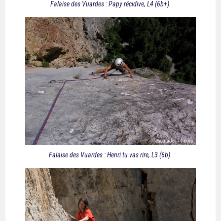
Falaise des Vuardes : Papy récidive, L4 (6b+).
Falaise des Vuardes : Henri tu vas rire, L3 (6b).