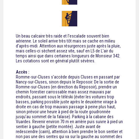
Un beau calcaire très raide et l’escalade souvent bien
aérienne. Le soleil arrive très tôt mais se cache en milieu
d’après-midi. Attention aux résurgences juste après la pluie,
mais celles-ci sèchent assez vite, sauf en L5 de L’air du
temps ainsi que dans certaines longueurs de Monsieur 342.
Les cotations sont en général plutôt sévères.
Accès :
Romme-sur-Cluses s’accède depuis Cluses en passant par
Nancy-sur-Cluses, sinon depuis le Reposoir. De la sortie de
Romme-sur-Cluses (en direction du Reposoir), prendre un
chemin forestier carrossable mais assez mauvais par
endroits, passant sous le téléski (éviter les voitures trop
basses, parking possible juste après le deuxième virage à
droite en cas de trop mauvais passage à peine plus haut,
sinon prévoir une heure à pied de la route goudronnée
jusqu’au sommet de la falaise). Parking à la cabane des
Vuardes. Revenir environ 70 m en arrière puis suivre à pied un
sentier à gauche (petite montée). Juste avant de
redescendre (cairn), attention à bien prendre le bon sentier et
non pas une des sentes qui va sur la gauche au sommet des