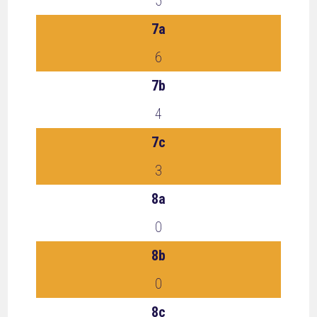
5
7a
6
7b
4
7c
3
8a
0
8b
0
8c