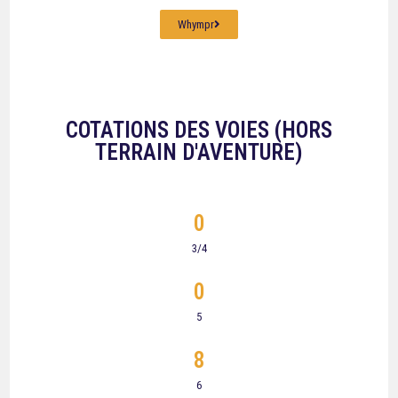
Whympr
COTATIONS DES VOIES (HORS
TERRAIN D'AVENTURE)
0
3/4
0
5
8
6