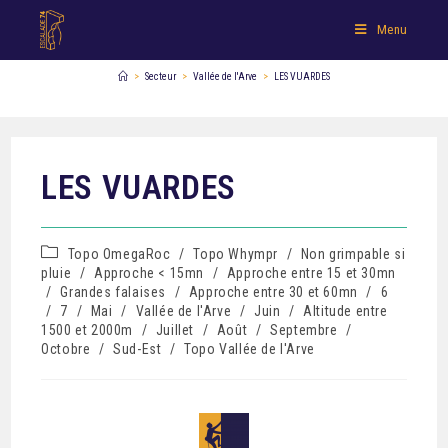
Menu
>
Secteur
>
Vallée de l'Arve
>
LES VUARDES
LES VUARDES
Topo OmegaRoc
/
Topo Whympr
/
Non grimpable si
pluie
/
Approche < 15mn
/
Approche entre 15 et 30mn
/
Grandes falaises
/
Approche entre 30 et 60mn
/
6
/
7
/
Mai
/
Vallée de l'Arve
/
Juin
/
Altitude entre
1500 et 2000m
/
Juillet
/
Août
/
Septembre
/
Octobre
/
Sud-Est
/
Topo Vallée de l'Arve