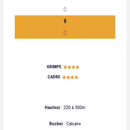
0
9
0
GRIMPE





CADRE





Hauteur
: 220 à 300m
Rocher
: Calcaire