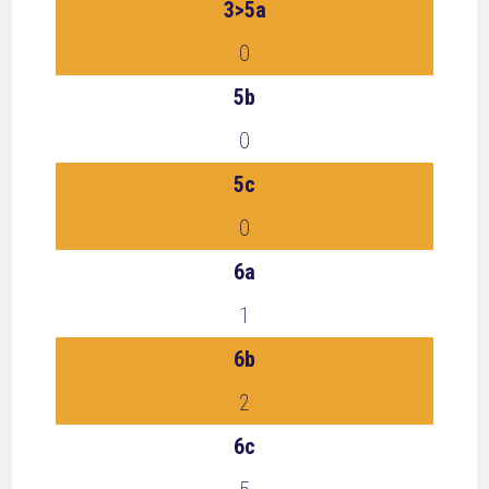
3>5a
0
5b
0
5c
0
6a
1
6b
2
6c