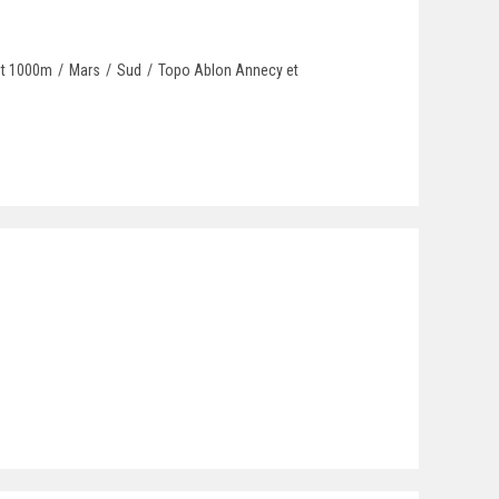
 et 1000m
/
Mars
/
Sud
/
Topo Ablon Annecy et