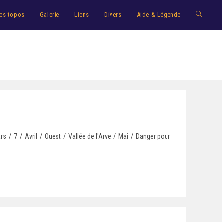
es topos
Galerie
Liens
Divers
Aide & Légende
rs
/
7
/
Avril
/
Ouest
/
Vallée de l'Arve
/
Mai
/
Danger pour