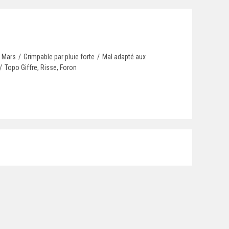
Mars
/
Grimpable par pluie forte
/
Mal adapté aux
/
Topo Giffre, Risse, Foron
hoto page d'accueil : Martina Čufar Potard
ie faible
/
6
/
Mars
/
Grimpable par pluie forte
/
Mal adapté