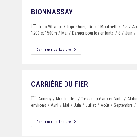
BIONNASSAY
Topo Whympr
/
Topo OmegaRoc
/
Moulinettes
/
5
/
Ap
1200 et 1500m
/
Mai
/
Danger pour les enfants
/
8
/
Juin
/
Continuer La Lecture
CARRIÈRE DU FIER
Annecy
/
Moulinettes
/
Très adapté aux enfants
/
Altit
environs
/
Avril
/
Mai
/
Juin
/
Juillet
/
Août
/
Septembre
/
Continuer La Lecture