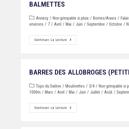
BALMETTES
Annecy
/
Non grimpable si pluie
/
Bornes/Aravis
/
Fala
environs
/
7
/
Avril
/
Mai
/
Juin
/
Septembre
/
Octobre
/
N
Continuer La Lecture
BARRES DES ALLOBROGES (PETIT
Topo du Salève
/
Moulinettes
/
3/4
/
Non grimpable si p
1000m
/
Mars
/
Avril
/
Mai
/
Juin
/
Juillet
/
Août
/
Septem
Continuer La Lecture