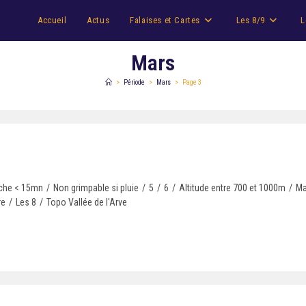
Accueil
Actus
Falaises et Cartes
Les 8/9
L
Mars
>
Période
>
Mars
>
Page 3
che < 15mn
/
Non grimpable si pluie
/
5
/
6
/
Altitude entre 700 et 1000m
/
Ma
re
/
Les 8
/
Topo Vallée de l'Arve