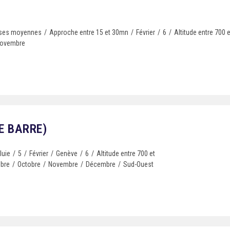
ises moyennes
/
Approche entre 15 et 30mn
/
Février
/
6
/
Altitude entre 700
ovembre
E BARRE)
luie
/
5
/
Février
/
Genève
/
6
/
Altitude entre 700 et
bre
/
Octobre
/
Novembre
/
Décembre
/
Sud-Ouest