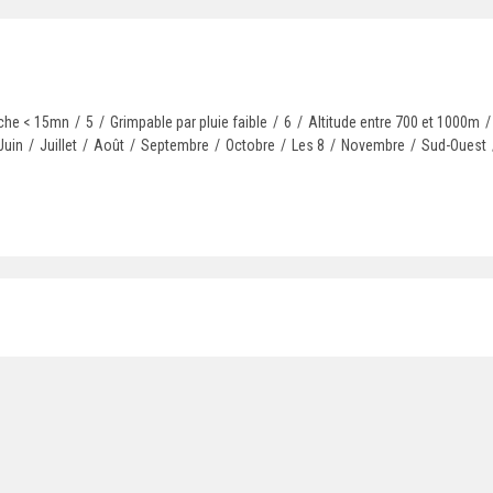
che < 15mn
/
5
/
Grimpable par pluie faible
/
6
/
Altitude entre 700 et 1000m
/
Juin
/
Juillet
/
Août
/
Septembre
/
Octobre
/
Les 8
/
Novembre
/
Sud-Ouest
 - Auteur / © 2024 Atelier Mélicope - Amélie Brunot - Design et intégration / Modèle p
che < 15mn
/
Janvier
/
Altitude entre 500 et 700m
/
Février
/
Grimpable par plu
e
/
Les 8
/
Novembre
/
Décembre
/
Sud-Sud-Ouest
/
Topo Vallée de l'Arve