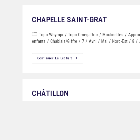
CHAPELLE SAINT-GRAT
Topo Whympr
/
Topo OmegaRoc
/
Moulinettes
/
Appro
enfants
/
Chablais/Giffre
/
7
/
Avril
/
Mai
/
Nord-Est
/
8
/
Continuer La Lecture
Mentions Légales
Tous droits réservés © 2024 Gilles Brunot
CHÂTILLON
Topo Whympr
/
Topo OmegaRoc
/
Moulinettes
/
Appro
aux enfants
/
7
/
Avril
/
Vallée de l'Arve
/
Mai
/
8
/
Octobr
Continuer La Lecture