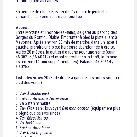
l’ombre grâce aux arbres.
En période de chasse, éviter de s’y rendre le jeudi et le
dimanche. La zone est très empruntée.
Accès :
Entre Morzine et Thonon-les-Bains, se garer au parking des
Gorges du Pont du Diable. Emprunter à pied la piste allant à
Mévonne. Après environ 35 min de marche, dans un lacet à
gauche, prendre une piste herbeuse abandonnée à droite.
Après 20 mètres, la quitter à gauche pour une sente (cairn
46.30215 / 6.60412) et monter droit dans la forêt, la falaise
est en vue (10 min supplémentaires). Falaise : 46.30314 /
6.60255
Liste des voies
2023 (de droite à gauche, les noms sont au
pied des voies) :
0. 7c+
À cloche pied
1. 6a+/6b
Au diable l’espérance
2. 7a Satan m’habite
3. 7a+ (7b+ sans louvoyer)
Ben mon cochon
(équipement plus
éloigné que ses voisines)
4. 7c+
Réveil Matou
5. 7b
Jack’ Line
6. 6c/6c+
Andalouse
7. 7a+
C’est ta peluche