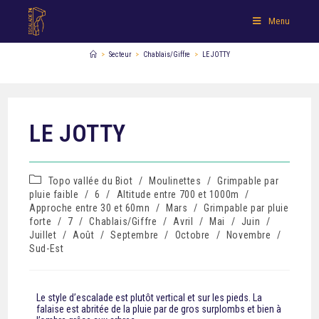
Menu
>
Secteur
>
Chablais/Giffre
>
LE JOTTY
LE JOTTY
Topo vallée du Biot
/
Moulinettes
/
Grimpable par
pluie faible
/
6
/
Altitude entre 700 et 1000m
/
Approche entre 30 et 60mn
/
Mars
/
Grimpable par pluie
forte
/
7
/
Chablais/Giffre
/
Avril
/
Mai
/
Juin
/
Juillet
/
Août
/
Septembre
/
Octobre
/
Novembre
/
Sud-Est
Le style d’escalade est plutôt vertical et sur les pieds. La
falaise est abritée de la pluie par de gros surplombs et bien à