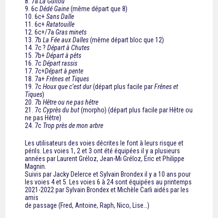
8. 7a
La Guitou
9. 6c
Dédé Gaine
(même départ que 8)
10. 6c+
Sans Dalle
11. 6c+
Ratatouille
12. 6c+/7a
Gras minets
13. 7b
La Fée aux Dalles
(même départ bloc que 12)
14. 7c ?
Départ à Chutes
15. 7b+
Départ à pêts
16. 7c
Départ rassis
17. 7c+
Départ à pente
18. 7a+
Frênes et Tiques
19. 7c
Houx que c’est dur
(départ plus facile par
Frênes et
Tiques
)
20. 7b
Hêtre ou ne pas hêtre
21. 7c
Cyprès du but
(morpho) (départ plus facile par Hêtre ou
ne pas Hêtre)
24. 7c
Trop près de mon arbre
Les utilisateurs des voies décrites le font à leurs risque et
périls. Les voies 1, 2 et 3 ont été équipées il y a plusieurs
années par Laurent Gréloz, Jean-Mi Gréloz, Eric et Philippe
Magnin.
Suivis par Jacky Delerce et Sylvain Brondex il y a 10 ans pour
les voies 4 et 5. Les voies 6 à 24 sont équipées au printemps
2021-2022 par Sylvain Brondex et Michèle Carli aidés par les
amis
de passage (Fred, Antoine, Raph, Nico, Lise…)