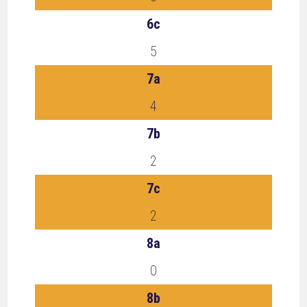
6c
5
7a
4
7b
2
7c
2
8a
0
8b