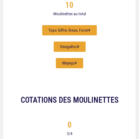
10
Moulinettes au total
Topo Giffre, Risse, Foron
OmegaRoc
Whympr
COTATIONS DES MOULINETTES
0
3/4