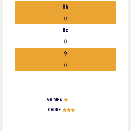
8b
0
8c
0
9
0
GRIMPE





CADRE




