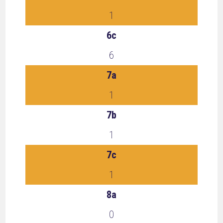
1
6c
6
7a
1
7b
1
7c
1
8a
0