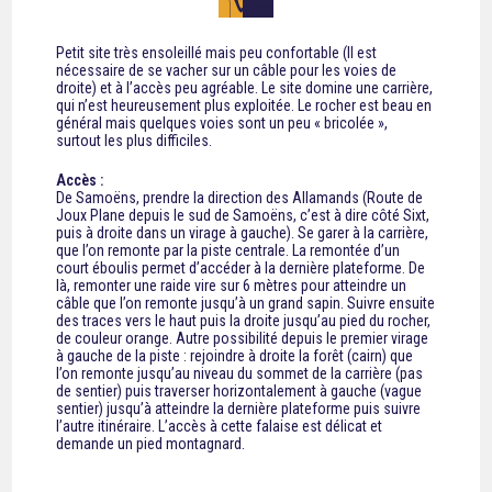
Petit site très ensoleillé mais peu confortable (Il est
nécessaire de se vacher sur un câble pour les voies de
droite) et à l’accès peu agréable. Le site domine une carrière,
qui n’est heureusement plus exploitée. Le rocher est beau en
général mais quelques voies sont un peu « bricolée »,
surtout les plus difficiles.
Accès :
De Samoëns, prendre la direction des Allamands (Route de
Joux Plane depuis le sud de Samoëns, c’est à dire côté Sixt,
puis à droite dans un virage à gauche). Se garer à la carrière,
que l’on remonte par la piste centrale. La remontée d’un
court éboulis permet d’accéder à la dernière plateforme. De
là, remonter une raide vire sur 6 mètres pour atteindre un
câble que l’on remonte jusqu’à un grand sapin. Suivre ensuite
des traces vers le haut puis la droite jusqu’au pied du rocher,
de couleur orange. Autre possibilité depuis le premier virage
à gauche de la piste : rejoindre à droite la forêt (cairn) que
l’on remonte jusqu’au niveau du sommet de la carrière (pas
de sentier) puis traverser horizontalement à gauche (vague
sentier) jusqu’à atteindre la dernière plateforme puis suivre
l’autre itinéraire. L’accès à cette falaise est délicat et
demande un pied montagnard.