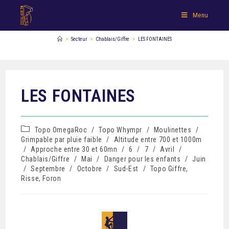
Menu
>
Secteur
>
Chablais/Giffre
>
LES FONTAINES
LES FONTAINES
Topo OmegaRoc
/
Topo Whympr
/
Moulinettes
/
Grimpable par pluie faible
/
Altitude entre 700 et 1000m
/
Approche entre 30 et 60mn
/
6
/
7
/
Avril
/
Chablais/Giffre
/
Mai
/
Danger pour les enfants
/
Juin
/
Septembre
/
Octobre
/
Sud-Est
/
Topo Giffre,
Risse, Foron