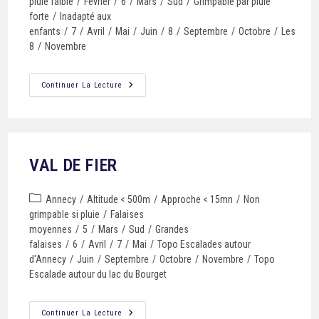
pluie faible
/
Février
/
6
/
Mars
/
Sud
/
Grimpable par pluie
forte
/
Inadapté aux
enfants
/
7
/
Avril
/
Mai
/
Juin
/
8
/
Septembre
/
Octobre
/
Les
8
/
Novembre
Continuer La Lecture
VAL DE FIER
Annecy
/
Altitude < 500m
/
Approche < 15mn
/
Non
grimpable si pluie
/
Falaises
moyennes
/
5
/
Mars
/
Sud
/
Grandes
falaises
/
6
/
Avril
/
7
/
Mai
/
Topo Escalades autour
d'Annecy
/
Juin
/
Septembre
/
Octobre
/
Novembre
/
Topo
Escalade autour du lac du Bourget
Continuer La Lecture