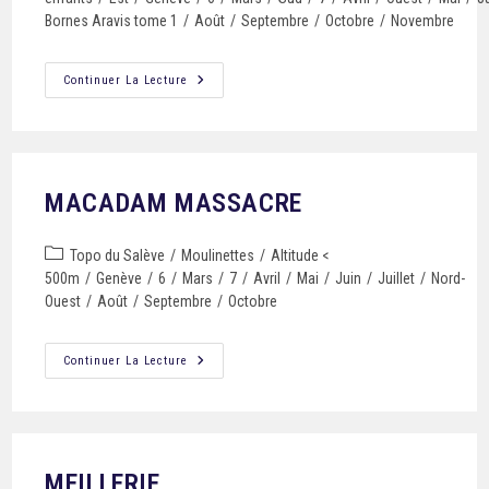
Bornes Aravis tome 1
/
Août
/
Septembre
/
Octobre
/
Novembre
Continuer La Lecture
MACADAM MASSACRE
Topo du Salève
/
Moulinettes
/
Altitude <
500m
/
Genève
/
6
/
Mars
/
7
/
Avril
/
Mai
/
Juin
/
Juillet
/
Nord-
Ouest
/
Août
/
Septembre
/
Octobre
Continuer La Lecture
MEILLERIE