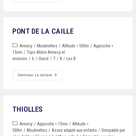
PONT DE LA CAILLE
Annecy
/
Moulinettes
/
Altitude < 500m
/
Approche <
15mn
/
Topo Ablon Annecy et
environs
/
6
/
Ouest
/
7
/
8
/
Les 8
Continuer La Lecture
THIOLLES
Annecy
/
Approche < 15mn
/
Altitude <
500m
/
Moulinettes
/
Assez adapté aux enfants
/
Grimpable par