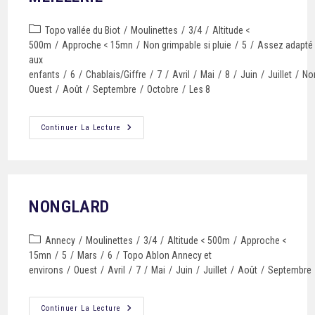
Topo vallée du Biot
/
Moulinettes
/
3/4
/
Altitude <
500m
/
Approche < 15mn
/
Non grimpable si pluie
/
5
/
Assez adapté
aux
enfants
/
6
/
Chablais/Giffre
/
7
/
Avril
/
Mai
/
8
/
Juin
/
Juillet
/
No
Ouest
/
Août
/
Septembre
/
Octobre
/
Les 8
Continuer La Lecture
NONGLARD
Annecy
/
Moulinettes
/
3/4
/
Altitude < 500m
/
Approche <
15mn
/
5
/
Mars
/
6
/
Topo Ablon Annecy et
environs
/
Ouest
/
Avril
/
7
/
Mai
/
Juin
/
Juillet
/
Août
/
Septembre
Continuer La Lecture