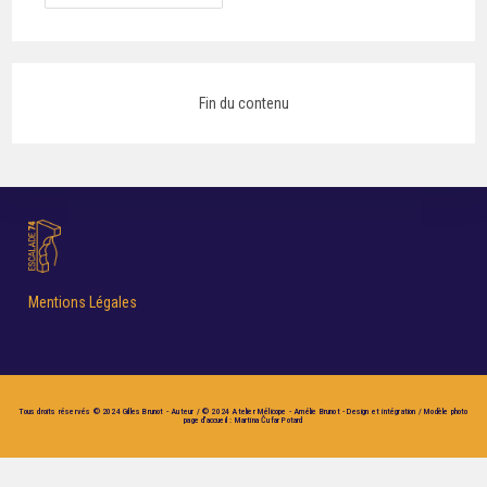
Fin du contenu
Mentions Légales
Tous droits réservés © 2024 Gilles Brunot - Auteur / © 2024 Atelier Mélicope - Amélie Brunot - Design et intégration / Modèle photo
page d'accueil : Martina Čufar Potard