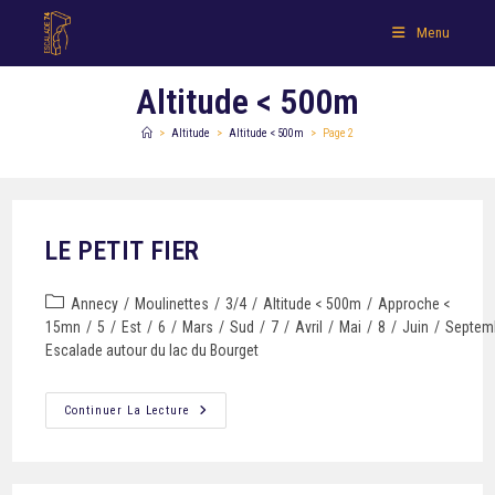
Menu
Altitude < 500m
>
Altitude
>
Altitude < 500m
>
Page 2
LE PETIT FIER
Annecy
/
Moulinettes
/
3/4
/
Altitude < 500m
/
Approche <
15mn
/
5
/
Est
/
6
/
Mars
/
Sud
/
7
/
Avril
/
Mai
/
8
/
Juin
/
Septem
Escalade autour du lac du Bourget
Continuer La Lecture