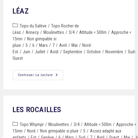
LÉAZ
Topo du Salève
/
Topo Rocher de
Léaz
/
Annecy
/
Moulinettes
/
3/4
/
Altitude < 500m
/
Approche <
15mn
/
Non grimpable si
pluie
/
5
/
6
/
Mars
/
7
/
Avril
/
Mai
/
Nord-
Est
/
Juin
/
Juillet
/
Août
/
Septembre
/
Octobre
/
Novembre
/
Sud-
Ouest
Continuer La Lecture
LES ROCAILLES
Topo Whympr
/
Moulinettes
/
3/4
/
Altitude < 500m
/
Approche <
15mn
/
Nord
/
Non grimpable si pluie
/
5
/
Assez adapté aux
enfants
/
Est
/
Genève
/
6
/
Mars
/
Sud
/
7
/
Avril
/
Ouest
/
Mai
/
J