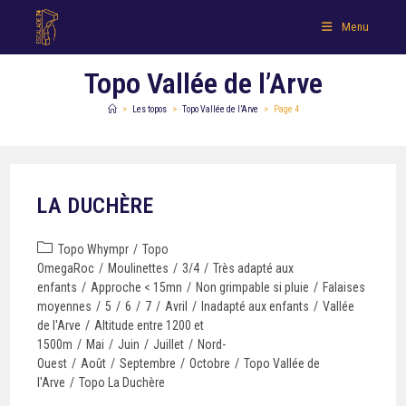
Menu
Topo Vallée de l’Arve
>
Les topos
>
Topo Vallée de l’Arve
>
Page 4
LA DUCHÈRE
Topo Whympr
/
Topo
OmegaRoc
/
Moulinettes
/
3/4
/
Très adapté aux
enfants
/
Approche < 15mn
/
Non grimpable si pluie
/
Falaises
moyennes
/
5
/
6
/
7
/
Avril
/
Inadapté aux enfants
/
Vallée
de l'Arve
/
Altitude entre 1200 et
1500m
/
Mai
/
Juin
/
Juillet
/
Nord-
Ouest
/
Août
/
Septembre
/
Octobre
/
Topo Vallée de
l'Arve
/
Topo La Duchère