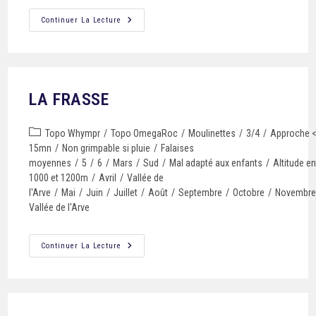
Continuer La Lecture
LA FRASSE
Topo Whympr
/
Topo OmegaRoc
/
Moulinettes
/
3/4
/
Approche 
15mn
/
Non grimpable si pluie
/
Falaises
moyennes
/
5
/
6
/
Mars
/
Sud
/
Mal adapté aux enfants
/
Altitude en
1000 et 1200m
/
Avril
/
Vallée de
l'Arve
/
Mai
/
Juin
/
Juillet
/
Août
/
Septembre
/
Octobre
/
Novembr
Vallée de l'Arve
Continuer La Lecture