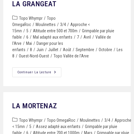
LA GRANGEAT
Topo Whympr
/
Topo
OmegaRoc
/
Moulinettes
/
3/4
/
Approche <
15mn
/
5
/
Altitude entre 500 et 700m
/
Grimpable par pluie
faible
/
6
/
Mal adapté aux enfants
/
7
/
Avril
/
Vallée de
l'Arve
/
Mai
/
Danger pour les
enfants
/
8
/
Juin
/
Juillet
/
Août
/
Septembre
/
Octobre
/
Les
8
/
Ouest-Nord-Ouest
/
Topo Vallée de l'Arve
Continuer La Lecture
LA MORTENAZ
Topo Whympr
/
Topo OmegaRoc
/
Moulinettes
/
3/4
/
Approche
< 15mn
/
5
/
Assez adapté aux enfants
/
Grimpable par pluie
faible
/
6
/
Altitude entre 700 et 1000m
/
Mars
/
Grimpable par pluie