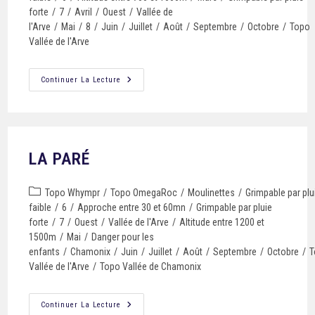
forte
/
7
/
Avril
/
Ouest
/
Vallée de
l'Arve
/
Mai
/
8
/
Juin
/
Juillet
/
Août
/
Septembre
/
Octobre
/
Topo
Vallée de l'Arve
Continuer La Lecture
LA PARÉ
Topo Whympr
/
Topo OmegaRoc
/
Moulinettes
/
Grimpable par plu
faible
/
6
/
Approche entre 30 et 60mn
/
Grimpable par pluie
forte
/
7
/
Ouest
/
Vallée de l'Arve
/
Altitude entre 1200 et
1500m
/
Mai
/
Danger pour les
enfants
/
Chamonix
/
Juin
/
Juillet
/
Août
/
Septembre
/
Octobre
/
T
Vallée de l'Arve
/
Topo Vallée de Chamonix
Continuer La Lecture