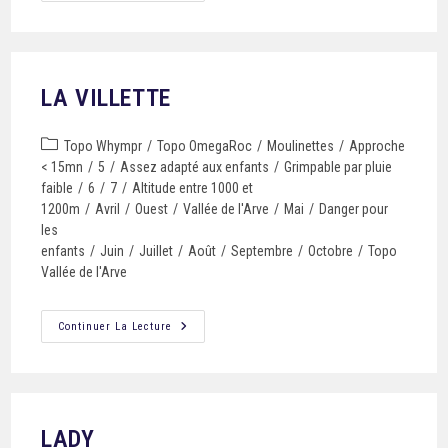
LA VILLETTE
Topo Whympr
/
Topo OmegaRoc
/
Moulinettes
/
Approche
< 15mn
/
5
/
Assez adapté aux enfants
/
Grimpable par pluie
faible
/
6
/
7
/
Altitude entre 1000 et
1200m
/
Avril
/
Ouest
/
Vallée de l'Arve
/
Mai
/
Danger pour
les
enfants
/
Juin
/
Juillet
/
Août
/
Septembre
/
Octobre
/
Topo
Vallée de l'Arve
Continuer La Lecture
LADY