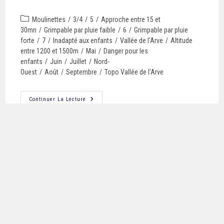
Moulinettes
/
3/4
/
5
/
Approche entre 15 et
30mn
/
Grimpable par pluie faible
/
6
/
Grimpable par pluie
forte
/
7
/
Inadapté aux enfants
/
Vallée de l'Arve
/
Altitude
entre 1200 et 1500m
/
Mai
/
Danger pour les
enfants
/
Juin
/
Juillet
/
Nord-
Ouest
/
Août
/
Septembre
/
Topo Vallée de l'Arve
Continuer La Lecture
LARSES
Topo Whympr
/
Topo OmegaRoc
/
Moulinettes
/
3/4
/
Approche 
15mn
/
Non grimpable si pluie
/
5
/
6
/
Mal adapté aux enfants
/
Avril
de l'Arve
/
Altitude entre 1200 et
1500m
/
Mai
/
Juin
/
Juillet
/
Août
/
Septembre
/
Octobre
/
Novemb
Sud-Est
/
Topo Vallée de l'Arve