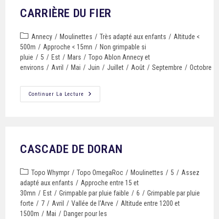
CARRIÈRE DU FIER
Annecy
/
Moulinettes
/
Très adapté aux enfants
/
Altitude <
500m
/
Approche < 15mn
/
Non grimpable si
pluie
/
5
/
Est
/
Mars
/
Topo Ablon Annecy et
environs
/
Avril
/
Mai
/
Juin
/
Juillet
/
Août
/
Septembre
/
Octobre
Continuer La Lecture
CASCADE DE DORAN
Topo Whympr
/
Topo OmegaRoc
/
Moulinettes
/
5
/
Assez
adapté aux enfants
/
Approche entre 15 et
30mn
/
Est
/
Grimpable par pluie faible
/
6
/
Grimpable par pluie
forte
/
7
/
Avril
/
Vallée de l'Arve
/
Altitude entre 1200 et
1500m
/
Mai
/
Danger pour les