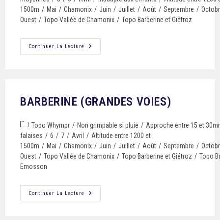
1500m
/
Mai
/
Chamonix
/
Juin
/
Juillet
/
Août
/
Septembre
/
Octob
Ouest
/
Topo Vallée de Chamonix
/
Topo Barberine et Giétroz
Continuer La Lecture
BARBERINE (GRANDES VOIES)
Topo Whympr
/
Non grimpable si pluie
/
Approche entre 15 et 30m
falaises
/
6
/
7
/
Avril
/
Altitude entre 1200 et
1500m
/
Mai
/
Chamonix
/
Juin
/
Juillet
/
Août
/
Septembre
/
Octob
Ouest
/
Topo Vallée de Chamonix
/
Topo Barberine et Giétroz
/
Topo Ba
Emosson
Continuer La Lecture