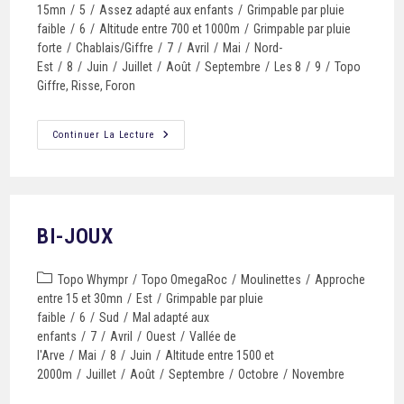
15mn
/
5
/
Assez adapté aux enfants
/
Grimpable par pluie
faible
/
6
/
Altitude entre 700 et 1000m
/
Grimpable par pluie
forte
/
Chablais/Giffre
/
7
/
Avril
/
Mai
/
Nord-
Est
/
8
/
Juin
/
Juillet
/
Août
/
Septembre
/
Les 8
/
9
/
Topo
Giffre, Risse, Foron
Continuer La Lecture
BI-JOUX
Topo Whympr
/
Topo OmegaRoc
/
Moulinettes
/
Approche
entre 15 et 30mn
/
Est
/
Grimpable par pluie
faible
/
6
/
Sud
/
Mal adapté aux
enfants
/
7
/
Avril
/
Ouest
/
Vallée de
l'Arve
/
Mai
/
8
/
Juin
/
Altitude entre 1500 et
2000m
/
Juillet
/
Août
/
Septembre
/
Octobre
/
Novembre