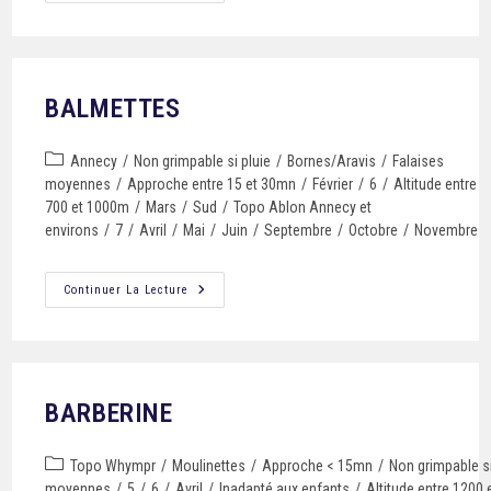
BALMETTES
Annecy
/
Non grimpable si pluie
/
Bornes/Aravis
/
Falaises
moyennes
/
Approche entre 15 et 30mn
/
Février
/
6
/
Altitude entre
700 et 1000m
/
Mars
/
Sud
/
Topo Ablon Annecy et
environs
/
7
/
Avril
/
Mai
/
Juin
/
Septembre
/
Octobre
/
Novembre
Continuer La Lecture
BARBERINE
Topo Whympr
/
Moulinettes
/
Approche < 15mn
/
Non grimpable si
moyennes
/
5
/
6
/
Avril
/
Inadapté aux enfants
/
Altitude entre 1200 