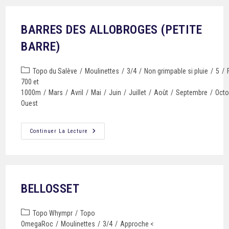
BARRES DES ALLOBROGES (PETITE
BARRE)
Topo du Salève
/
Moulinettes
/
3/4
/
Non grimpable si pluie
/
5
/
700 et
1000m
/
Mars
/
Avril
/
Mai
/
Juin
/
Juillet
/
Août
/
Septembre
/
Octo
Ouest
Continuer La Lecture
BELLOSSET
Topo Whympr
/
Topo
OmegaRoc
/
Moulinettes
/
3/4
/
Approche <