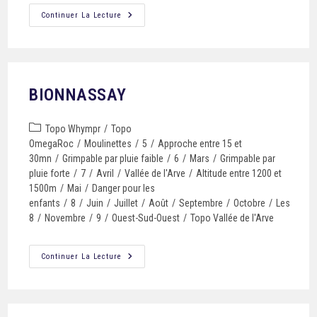
Continuer La Lecture
BIONNASSAY
Topo Whympr
/
Topo
OmegaRoc
/
Moulinettes
/
5
/
Approche entre 15 et
30mn
/
Grimpable par pluie faible
/
6
/
Mars
/
Grimpable par
pluie forte
/
7
/
Avril
/
Vallée de l'Arve
/
Altitude entre 1200 et
1500m
/
Mai
/
Danger pour les
enfants
/
8
/
Juin
/
Juillet
/
Août
/
Septembre
/
Octobre
/
Les
8
/
Novembre
/
9
/
Ouest-Sud-Ouest
/
Topo Vallée de l'Arve
Continuer La Lecture