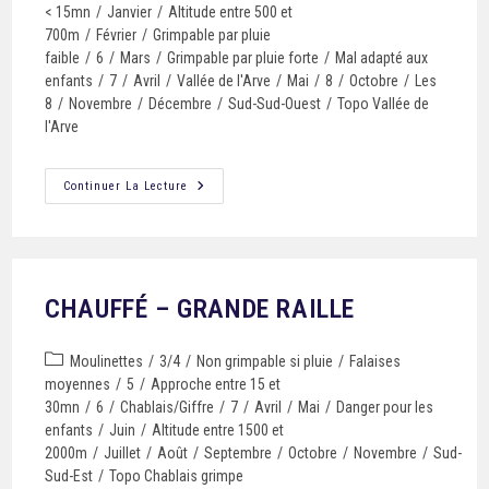
< 15mn
/
Janvier
/
Altitude entre 500 et
700m
/
Février
/
Grimpable par pluie
faible
/
6
/
Mars
/
Grimpable par pluie forte
/
Mal adapté aux
enfants
/
7
/
Avril
/
Vallée de l'Arve
/
Mai
/
8
/
Octobre
/
Les
8
/
Novembre
/
Décembre
/
Sud-Sud-Ouest
/
Topo Vallée de
l'Arve
Continuer La Lecture
CHAUFFÉ – GRANDE RAILLE
Moulinettes
/
3/4
/
Non grimpable si pluie
/
Falaises
moyennes
/
5
/
Approche entre 15 et
30mn
/
6
/
Chablais/Giffre
/
7
/
Avril
/
Mai
/
Danger pour les
enfants
/
Juin
/
Altitude entre 1500 et
2000m
/
Juillet
/
Août
/
Septembre
/
Octobre
/
Novembre
/
Sud-
Sud-Est
/
Topo Chablais grimpe