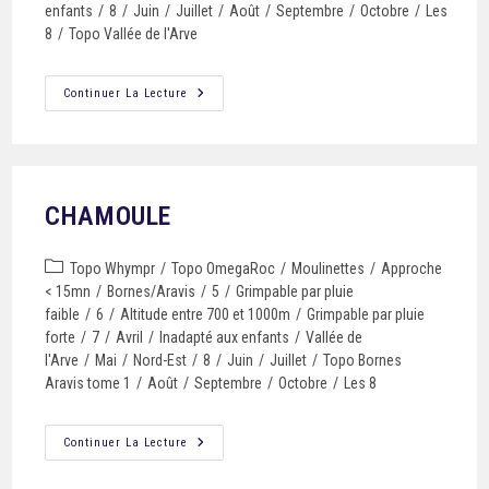
enfants
/
8
/
Juin
/
Juillet
/
Août
/
Septembre
/
Octobre
/
Les
8
/
Topo Vallée de l'Arve
Continuer La Lecture
CHAMOULE
Topo Whympr
/
Topo OmegaRoc
/
Moulinettes
/
Approche
< 15mn
/
Bornes/Aravis
/
5
/
Grimpable par pluie
faible
/
6
/
Altitude entre 700 et 1000m
/
Grimpable par pluie
forte
/
7
/
Avril
/
Inadapté aux enfants
/
Vallée de
l'Arve
/
Mai
/
Nord-Est
/
8
/
Juin
/
Juillet
/
Topo Bornes
Aravis tome 1
/
Août
/
Septembre
/
Octobre
/
Les 8
Continuer La Lecture