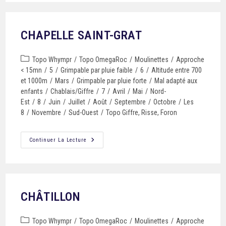
CHAPELLE SAINT-GRAT
Topo Whympr
/
Topo OmegaRoc
/
Moulinettes
/
Approche
< 15mn
/
5
/
Grimpable par pluie faible
/
6
/
Altitude entre 700
et 1000m
/
Mars
/
Grimpable par pluie forte
/
Mal adapté aux
enfants
/
Chablais/Giffre
/
7
/
Avril
/
Mai
/
Nord-
Est
/
8
/
Juin
/
Juillet
/
Août
/
Septembre
/
Octobre
/
Les
8
/
Novembre
/
Sud-Ouest
/
Topo Giffre, Risse, Foron
Continuer La Lecture
CHÂTILLON
Topo Whympr
/
Topo OmegaRoc
/
Moulinettes
/
Approche