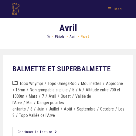
Menu
Avril
>
Période
>
Avril
>
Page 3
BALMETTE ET SUPERBALMETTE
Topo Whympr
/
Topo OmegaRoc
/
Moulinettes
/
Approche
< 15mn
/
Non grimpable si pluie
/
5
/
6
/
Altitude entre 700 et
1000m
/
Mars
/
7
/
Avril
/
Ouest
/
Vallée de
l'Arve
/
Mai
/
Danger pour les
enfants
/
8
/
Juin
/
Juillet
/
Août
/
Septembre
/
Octobre
/
Les
8
/
Topo Vallée de l'Arve
Continuer La Lecture