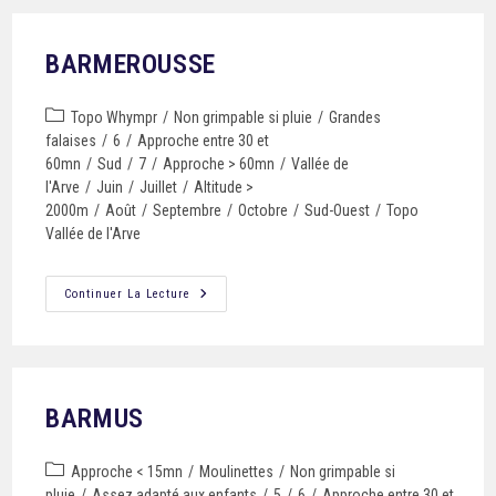
BARMEROUSSE
Topo Whympr
/
Non grimpable si pluie
/
Grandes
falaises
/
6
/
Approche entre 30 et
60mn
/
Sud
/
7
/
Approche > 60mn
/
Vallée de
l'Arve
/
Juin
/
Juillet
/
Altitude >
2000m
/
Août
/
Septembre
/
Octobre
/
Sud-Ouest
/
Topo
Vallée de l'Arve
Continuer La Lecture
BARMUS
Approche < 15mn
/
Moulinettes
/
Non grimpable si
pluie
/
Assez adapté aux enfants
/
5
/
6
/
Approche entre 30 et