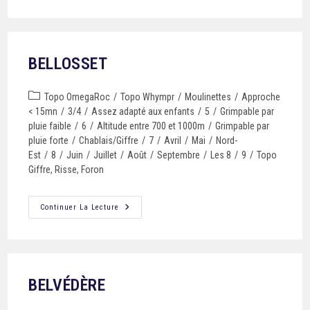
BELLOSSET
Topo OmegaRoc
/
Topo Whympr
/
Moulinettes
/
Approche
< 15mn
/
3/4
/
Assez adapté aux enfants
/
5
/
Grimpable par
pluie faible
/
6
/
Altitude entre 700 et 1000m
/
Grimpable par
pluie forte
/
Chablais/Giffre
/
7
/
Avril
/
Mai
/
Nord-
Est
/
8
/
Juin
/
Juillet
/
Août
/
Septembre
/
Les 8
/
9
/
Topo
Giffre, Risse, Foron
Continuer La Lecture
BELVÉDÈRE