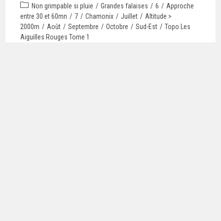
Non grimpable si pluie
/
Grandes falaises
/
6
/
Approche
entre 30 et 60mn
/
7
/
Chamonix
/
Juillet
/
Altitude >
2000m
/
Août
/
Septembre
/
Octobre
/
Sud-Est
/
Topo Les
Aiguilles Rouges Tome 1
Continuer La Lecture
BI-JOUX
Topo Whympr
/
Topo OmegaRoc
/
Moulinettes
/
Est
/
Grimpable
par pluie faible
/
Approche entre 15 et 30mn
/
6
/
Sud
/
Mal adapté
aux enfants
/
Ouest
/
7
/
Avril
/
Vallée de l'Arve
/
Mai
/
Altitude
entre 1500 et
2000m
/
8
/
Juin
/
Juillet
/
Août
/
Septembre
/
Octobre
/
Novembre
Continuer La Lecture