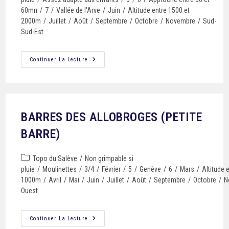
60mn
/
7
/
Vallée de l'Arve
/
Juin
/
Altitude entre 1500 et
2000m
/
Juillet
/
Août
/
Septembre
/
Octobre
/
Novembre
/
Sud-
Sud-Est
Continuer La Lecture
BARRES DES ALLOBROGES (PETITE
BARRE)
Topo du Salève
/
Non grimpable si
pluie
/
Moulinettes
/
3/4
/
Février
/
5
/
Genève
/
6
/
Mars
/
Altitude 
1000m
/
Avril
/
Mai
/
Juin
/
Juillet
/
Août
/
Septembre
/
Octobre
/
N
Ouest
Continuer La Lecture