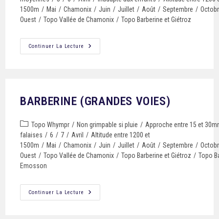
1500m
/
Mai
/
Chamonix
/
Juin
/
Juillet
/
Août
/
Septembre
/
Octob
Ouest
/
Topo Vallée de Chamonix
/
Topo Barberine et Giétroz
Continuer La Lecture
BARBERINE (GRANDES VOIES)
Topo Whympr
/
Non grimpable si pluie
/
Approche entre 15 et 30m
falaises
/
6
/
7
/
Avril
/
Altitude entre 1200 et
1500m
/
Mai
/
Chamonix
/
Juin
/
Juillet
/
Août
/
Septembre
/
Octob
Ouest
/
Topo Vallée de Chamonix
/
Topo Barberine et Giétroz
/
Topo Ba
Emosson
Continuer La Lecture