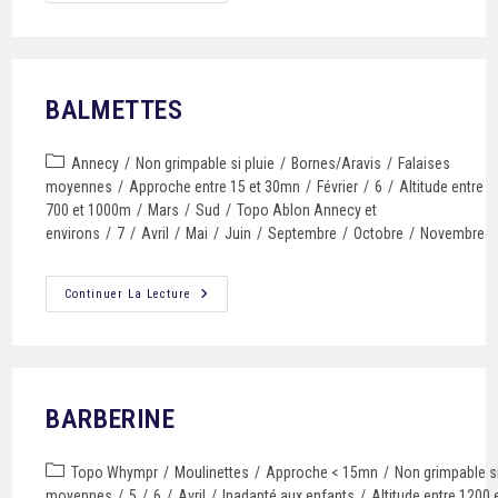
BALMETTES
Annecy
/
Non grimpable si pluie
/
Bornes/Aravis
/
Falaises
moyennes
/
Approche entre 15 et 30mn
/
Février
/
6
/
Altitude entre
700 et 1000m
/
Mars
/
Sud
/
Topo Ablon Annecy et
environs
/
7
/
Avril
/
Mai
/
Juin
/
Septembre
/
Octobre
/
Novembre
Continuer La Lecture
BARBERINE
Topo Whympr
/
Moulinettes
/
Approche < 15mn
/
Non grimpable si
moyennes
/
5
/
6
/
Avril
/
Inadapté aux enfants
/
Altitude entre 1200 