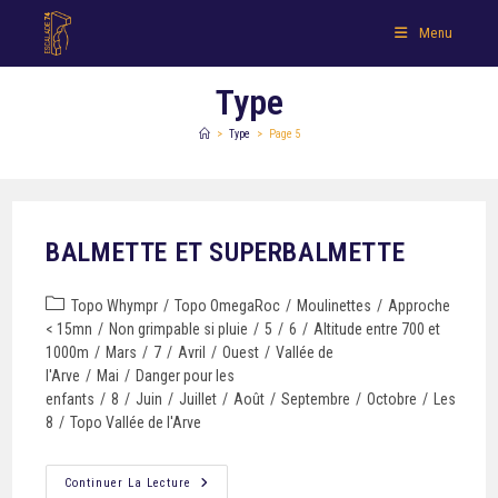
Menu
Type
>
Type
>
Page 5
BALMETTE ET SUPERBALMETTE
Topo Whympr
/
Topo OmegaRoc
/
Moulinettes
/
Approche
< 15mn
/
Non grimpable si pluie
/
5
/
6
/
Altitude entre 700 et
1000m
/
Mars
/
7
/
Avril
/
Ouest
/
Vallée de
l'Arve
/
Mai
/
Danger pour les
enfants
/
8
/
Juin
/
Juillet
/
Août
/
Septembre
/
Octobre
/
Les
8
/
Topo Vallée de l'Arve
Continuer La Lecture