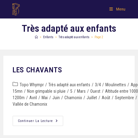
Menu
Très adapté aux enfants
>
Enfants
>
Très adapté aux enfants
>
Page 2
LES CHAVANTS
Topo Whympr
/
Très adapté aux enfants
/
3/4
/
Moulinettes
/
App
15mn
/
Non grimpable si pluie
/
5
/
Mars
/
Ouest
/
Altitude entre 1000
1200m
/
Avril
/
Mai
/
Juin
/
Chamonix
/
Juillet
/
Août
/
Septembre
/
Vallée de Chamonix
Continuer La Lecture