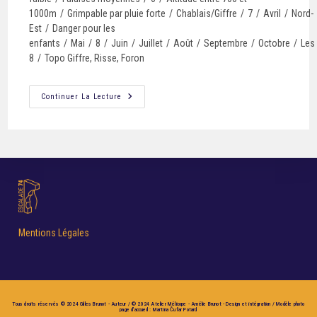
1000m
/
Grimpable par pluie forte
/
Chablais/Giffre
/
7
/
Avril
/
Nord-
Est
/
Danger pour les
enfants
/
Mai
/
8
/
Juin
/
Juillet
/
Août
/
Septembre
/
Octobre
/
Les
8
/
Topo Giffre, Risse, Foron
Continuer La Lecture
Mentions Légales
Tous droits réservés © 2024 Gilles Brunot - Auteur / © 2024 Atelier Mélicope - Amélie Brunot - Design et intégration / Modèle photo
page d'accueil : Martina Čufar Potard