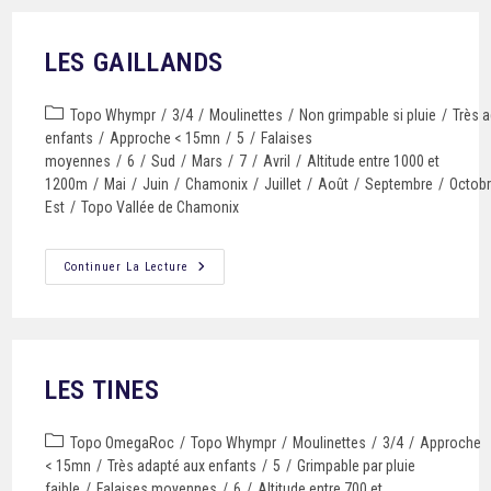
LES GAILLANDS
Topo Whympr
/
3/4
/
Moulinettes
/
Non grimpable si pluie
/
Très 
enfants
/
Approche < 15mn
/
5
/
Falaises
moyennes
/
6
/
Sud
/
Mars
/
7
/
Avril
/
Altitude entre 1000 et
1200m
/
Mai
/
Juin
/
Chamonix
/
Juillet
/
Août
/
Septembre
/
Octob
Est
/
Topo Vallée de Chamonix
Continuer La Lecture
LES TINES
Topo OmegaRoc
/
Topo Whympr
/
Moulinettes
/
3/4
/
Approche
< 15mn
/
Très adapté aux enfants
/
5
/
Grimpable par pluie
faible
/
Falaises moyennes
/
6
/
Altitude entre 700 et