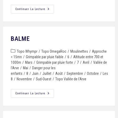
Continuer La Lecture
BALME
Topo Whympr
/
Topo OmegaRoc
/
Moulinettes
/
Approche
< 15mn
/
Grimpable par pluie faible
/
6
/
Altitude entre 700 et
1000m
/
Mars
/
Grimpable par pluie forte
/
7
/
Avril
/
Vallée de
l'Arve
/
Mai
/
Danger pour les
enfants
/
8
/
Juin
/
Juillet
/
Août
/
Septembre
/
Octobre
/
Les
8
/
Novembre
/
Sud-Ouest
/
Topo Vallée de l'Arve
Continuer La Lecture