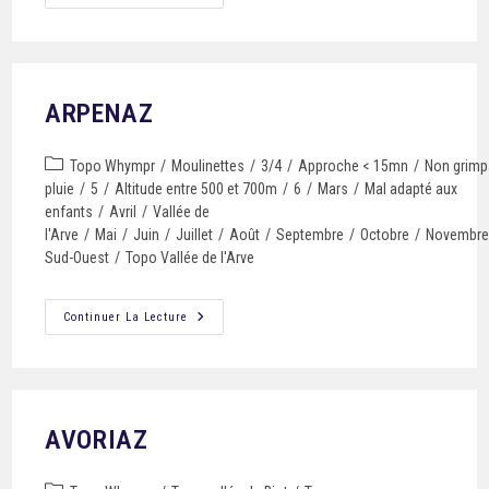
ARPENAZ
Topo Whympr
/
Moulinettes
/
3/4
/
Approche < 15mn
/
Non grimp
pluie
/
5
/
Altitude entre 500 et 700m
/
6
/
Mars
/
Mal adapté aux
enfants
/
Avril
/
Vallée de
l'Arve
/
Mai
/
Juin
/
Juillet
/
Août
/
Septembre
/
Octobre
/
Novembr
Sud-Ouest
/
Topo Vallée de l'Arve
Continuer La Lecture
AVORIAZ