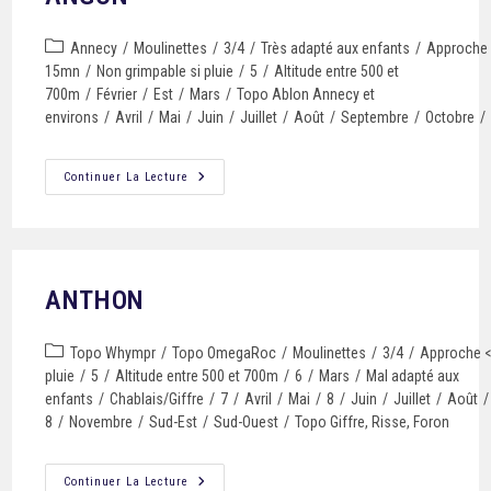
Annecy
/
Moulinettes
/
3/4
/
Très adapté aux enfants
/
Approche
15mn
/
Non grimpable si pluie
/
5
/
Altitude entre 500 et
700m
/
Février
/
Est
/
Mars
/
Topo Ablon Annecy et
environs
/
Avril
/
Mai
/
Juin
/
Juillet
/
Août
/
Septembre
/
Octobre
/
Continuer La Lecture
ANTHON
Topo Whympr
/
Topo OmegaRoc
/
Moulinettes
/
3/4
/
Approche 
pluie
/
5
/
Altitude entre 500 et 700m
/
6
/
Mars
/
Mal adapté aux
enfants
/
Chablais/Giffre
/
7
/
Avril
/
Mai
/
8
/
Juin
/
Juillet
/
Août
/
8
/
Novembre
/
Sud-Est
/
Sud-Ouest
/
Topo Giffre, Risse, Foron
Continuer La Lecture