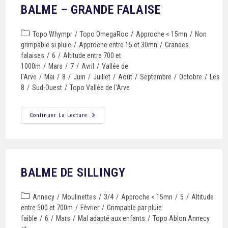
BALME – GRANDE FALAISE
Topo Whympr
/
Topo OmegaRoc
/
Approche < 15mn
/
Non
grimpable si pluie
/
Approche entre 15 et 30mn
/
Grandes
falaises
/
6
/
Altitude entre 700 et
1000m
/
Mars
/
7
/
Avril
/
Vallée de
l'Arve
/
Mai
/
8
/
Juin
/
Juillet
/
Août
/
Septembre
/
Octobre
/
Les
8
/
Sud-Ouest
/
Topo Vallée de l'Arve
Continuer La Lecture
BALME DE SILLINGY
Annecy
/
Moulinettes
/
3/4
/
Approche < 15mn
/
5
/
Altitude
entre 500 et 700m
/
Février
/
Grimpable par pluie
faible
/
6
/
Mars
/
Mal adapté aux enfants
/
Topo Ablon Annecy