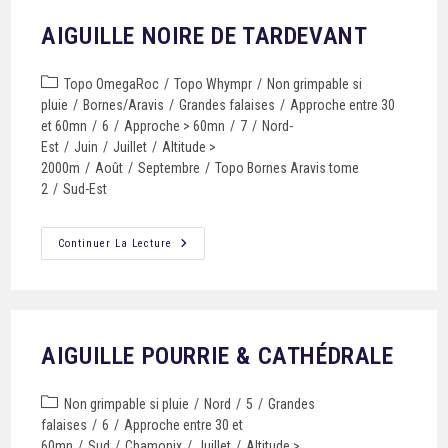
AIGUILLE NOIRE DE TARDEVANT
Topo OmegaRoc
/
Topo Whympr
/
Non grimpable si
pluie
/
Bornes/Aravis
/
Grandes falaises
/
Approche entre 30
et 60mn
/
6
/
Approche > 60mn
/
7
/
Nord-
Est
/
Juin
/
Juillet
/
Altitude >
2000m
/
Août
/
Septembre
/
Topo Bornes Aravis tome
2
/
Sud-Est
Continuer La Lecture
AIGUILLE POURRIE & CATHÉDRALE
Non grimpable si pluie
/
Nord
/
5
/
Grandes
falaises
/
6
/
Approche entre 30 et
60mn
/
Sud
/
Chamonix
/
Juillet
/
Altitude >