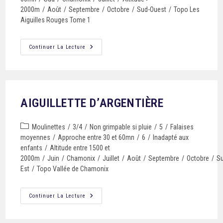
2000m
/
Août
/
Septembre
/
Octobre
/
Sud-Ouest
/
Topo Les
Aiguilles Rouges Tome 1
Continuer La Lecture
AIGUILLETTE D’ARGENTIÈRE
Moulinettes
/
3/4
/
Non grimpable si pluie
/
5
/
Falaises
moyennes
/
Approche entre 30 et 60mn
/
6
/
Inadapté aux
enfants
/
Altitude entre 1500 et
2000m
/
Juin
/
Chamonix
/
Juillet
/
Août
/
Septembre
/
Octobre
/
S
Est
/
Topo Vallée de Chamonix
Continuer La Lecture