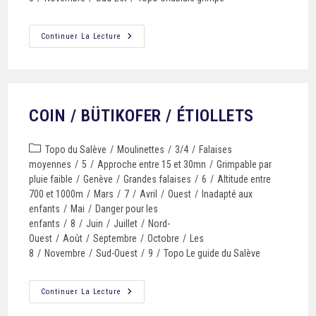
Continuer La Lecture
COIN / BÜTIKOFER / ÉTIOLLETS
Topo du Salève
/
Moulinettes
/
3/4
/
Falaises
moyennes
/
5
/
Approche entre 15 et 30mn
/
Grimpable par
pluie faible
/
Genève
/
Grandes falaises
/
6
/
Altitude entre
700 et 1000m
/
Mars
/
7
/
Avril
/
Ouest
/
Inadapté aux
enfants
/
Mai
/
Danger pour les
enfants
/
8
/
Juin
/
Juillet
/
Nord-
Ouest
/
Août
/
Septembre
/
Octobre
/
Les
8
/
Novembre
/
Sud-Ouest
/
9
/
Topo Le guide du Salève
Continuer La Lecture