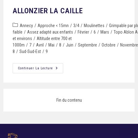
ALLONZIER LA CAILLE
Annecy
/
Approche < 15mn
/
3/4
/
Moulinettes
/
Grimpable par pl
faible
/
Assez adapté aux enfants
/
Février
/
6
/
Mars
/
Topo Ablon 
et environs
/
Altitude entre 700 et
1000m
/
7
/
Avril
/
Mai
/
8
/
Juin
/
Septembre
/
Octobre
/
Novembr
8
/
Sud-Sud-Est
/
9
Continuer La Lecture
Fin du contenu