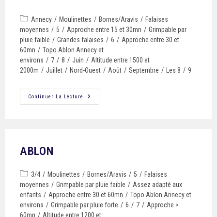
Annecy
/
Moulinettes
/
Bornes/Aravis
/
Falaises
moyennes
/
5
/
Approche entre 15 et 30mn
/
Grimpable par
pluie faible
/
Grandes falaises
/
6
/
Approche entre 30 et
60mn
/
Topo Ablon Annecy et
environs
/
7
/
8
/
Juin
/
Altitude entre 1500 et
2000m
/
Juillet
/
Nord-Ouest
/
Août
/
Septembre
/
Les 8
/
9
Continuer La Lecture
ABLON
3/4
/
Moulinettes
/
Bornes/Aravis
/
5
/
Falaises
moyennes
/
Grimpable par pluie faible
/
Assez adapté aux
enfants
/
Approche entre 30 et 60mn
/
Topo Ablon Annecy et
environs
/
Grimpable par pluie forte
/
6
/
7
/
Approche >
60mn
/
Altitude entre 1200 et