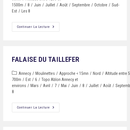
1500m
/
8
/
Juin
/
Juillet
/
Août
/
Septembre
/
Octobre
/
Sud-
Est
/
Les 8
Continuer La Lecture
FALAISE DU TAILLEFER
Annecy
/
Moulinettes
/
Approche < 15mn
/
Nord
/
Altitude entre 
700m
/
Est
/
6
/
Topo Ablon Annecy et
environs
/
Mars
/
Avril
/
7
/
Mai
/
Juin
/
8
/
Juillet
/
Août
/
Septemb
8
Continuer La Lecture