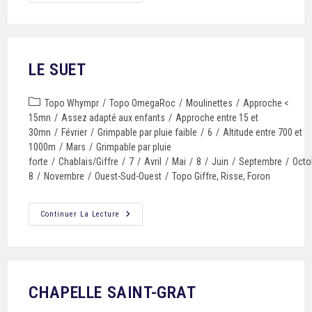
LE SUET
Topo Whympr
/
Topo OmegaRoc
/
Moulinettes
/
Approche <
15mn
/
Assez adapté aux enfants
/
Approche entre 15 et
30mn
/
Février
/
Grimpable par pluie faible
/
6
/
Altitude entre 700 et
1000m
/
Mars
/
Grimpable par pluie
forte
/
Chablais/Giffre
/
7
/
Avril
/
Mai
/
8
/
Juin
/
Septembre
/
Octo
8
/
Novembre
/
Ouest-Sud-Ouest
/
Topo Giffre, Risse, Foron
Continuer La Lecture
CHAPELLE SAINT-GRAT