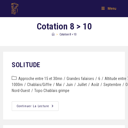
Menu
Cotation 8 > 10
>
Cotation 8 > 10
SOLITUDE
Approche entre 15 et 30mn
/
Grandes falaises
/
6
/
Altitude entre 
1000m
/
Chablais/Giffre
/
Mai
/
Juin
/
Juillet
/
Août
/
Septembre
/
O
Nord-Ouest
/
Topo Chablais grimpe
Continuer La Lecture