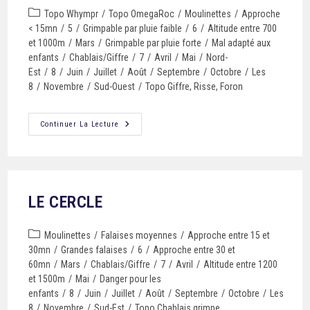
Topo Whympr
/
Topo OmegaRoc
/
Moulinettes
/
Approche
< 15mn
/
5
/
Grimpable par pluie faible
/
6
/
Altitude entre 700
et 1000m
/
Mars
/
Grimpable par pluie forte
/
Mal adapté aux
enfants
/
Chablais/Giffre
/
7
/
Avril
/
Mai
/
Nord-
Est
/
8
/
Juin
/
Juillet
/
Août
/
Septembre
/
Octobre
/
Les
8
/
Novembre
/
Sud-Ouest
/
Topo Giffre, Risse, Foron
Continuer La Lecture
LE CERCLE
Moulinettes
/
Falaises moyennes
/
Approche entre 15 et
30mn
/
Grandes falaises
/
6
/
Approche entre 30 et
60mn
/
Mars
/
Chablais/Giffre
/
7
/
Avril
/
Altitude entre 1200
et 1500m
/
Mai
/
Danger pour les
enfants
/
8
/
Juin
/
Juillet
/
Août
/
Septembre
/
Octobre
/
Les
8
/
Novembre
/
Sud-Est
/
Topo Chablais grimpe