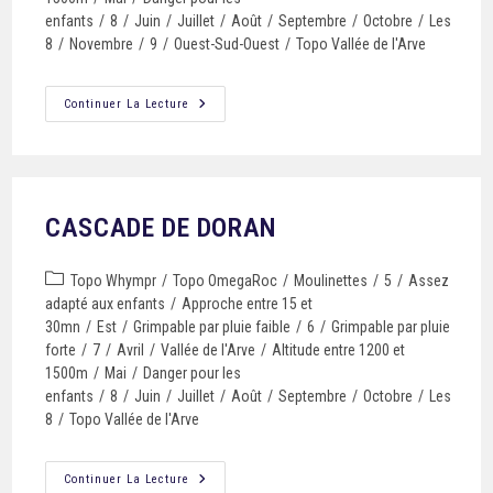
enfants
/
8
/
Juin
/
Juillet
/
Août
/
Septembre
/
Octobre
/
Les
8
/
Novembre
/
9
/
Ouest-Sud-Ouest
/
Topo Vallée de l'Arve
Continuer La Lecture
CASCADE DE DORAN
Topo Whympr
/
Topo OmegaRoc
/
Moulinettes
/
5
/
Assez
adapté aux enfants
/
Approche entre 15 et
30mn
/
Est
/
Grimpable par pluie faible
/
6
/
Grimpable par pluie
forte
/
7
/
Avril
/
Vallée de l'Arve
/
Altitude entre 1200 et
1500m
/
Mai
/
Danger pour les
enfants
/
8
/
Juin
/
Juillet
/
Août
/
Septembre
/
Octobre
/
Les
8
/
Topo Vallée de l'Arve
Continuer La Lecture