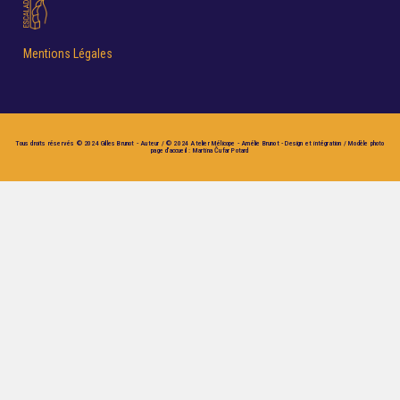
Mentions Légales
Tous droits réservés © 2024 Gilles Brunot - Auteur / © 2024 Atelier Mélicope - Amélie Brunot - Design et intégration / Modèle photo
page d'accueil : Martina Čufar Potard