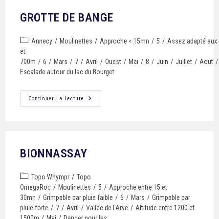
GROTTE DE BANGE
Annecy
/
Moulinettes
/
Approche < 15mn
/
5
/
Assez adapté aux 
et
700m
/
6
/
Mars
/
7
/
Avril
/
Ouest
/
Mai
/
8
/
Juin
/
Juillet
/
Août
/
Escalade autour du lac du Bourget
Continuer La Lecture
BIONNASSAY
Topo Whympr
/
Topo
OmegaRoc
/
Moulinettes
/
5
/
Approche entre 15 et
30mn
/
Grimpable par pluie faible
/
6
/
Mars
/
Grimpable par
pluie forte
/
7
/
Avril
/
Vallée de l'Arve
/
Altitude entre 1200 et
1500m
/
Mai
/
Danger pour les