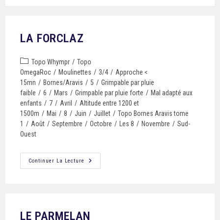
LA FORCLAZ
Topo Whympr
/
Topo
OmegaRoc
/
Moulinettes
/
3/4
/
Approche <
15mn
/
Bornes/Aravis
/
5
/
Grimpable par pluie
faible
/
6
/
Mars
/
Grimpable par pluie forte
/
Mal adapté aux
enfants
/
7
/
Avril
/
Altitude entre 1200 et
1500m
/
Mai
/
8
/
Juin
/
Juillet
/
Topo Bornes Aravis tome
1
/
Août
/
Septembre
/
Octobre
/
Les 8
/
Novembre
/
Sud-
Ouest
Continuer La Lecture
LE PARMELAN